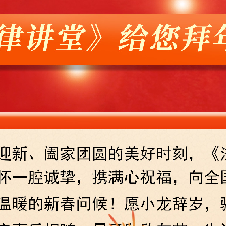
央博
非遺
文化
旅游
科普
健康
樂齡
閱讀
雲起
超級工廠
智敬中國
全民健康
顏選攻略
海洋
收視榜
總台企業白名單