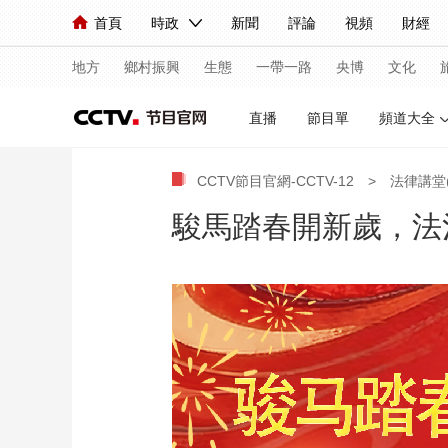
首頁
時政
新聞
評論
視頻
財經
人民領袖習近平
直播
海外頻道
片庫
iPanda
欄目大全
聯播+
English
中國領導人
節目單
Монгол
聽音
央視快評
微視頻
習
地方
鄉村振興
生態
一帶一路
央博
文化
直播
節目單
頻道大全
總台春晚
網絡春晚
共産黨員網
秧紀錄
CCTV節目官網-CCTV-12
>
法律講堂
駿馬踏春開新歲，法
新聞
國內
國際
評論
經濟
軍事
人民領袖習近平
聯播+
熱解讀
天天學習
視頻
小央視頻
小央直播
直播中國
熊貓
現場
前線
比劃
快看
藍海中國
新兵
體育
直播
競猜
2026年世界盃
2026
VIP會員
CCTV奧林匹克頻道
生活體育大會