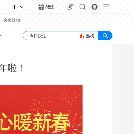
中
央央好物
熱榜
年啦！
合體育
亞冬會