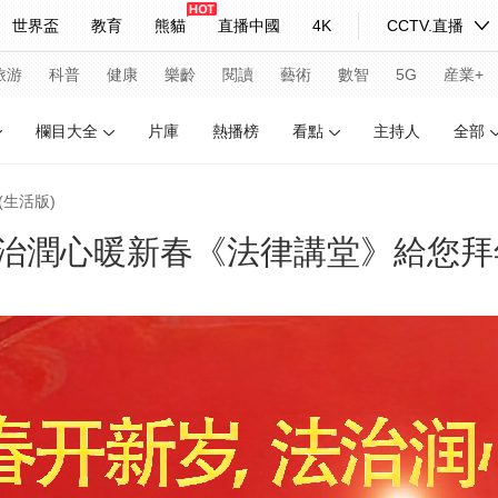
世界盃
教育
熊貓
直播中國
4K
CCTV.直播
式妙語
主持人
下載央視影音
熱解讀
天天學習
旅游
科普
健康
樂齡
閱讀
藝術
數智
5G
産業+
欄目大全
片庫
熱播榜
看點
主持人
全部
紀錄片網
國家大劇院
大型活動
(生活版)
治潤心暖新春《法律講堂》給您拜
科技
法治
文娛
人物
公益
圖片
習式妙語
央視快評
央視網評
光華銳評
鋒面
頻道
VR/AR
4K專區
全景新聞
請入列
人生第一次
人生第二次
年冬奧會
CBA
NBA
中超
國足
國際足球
網球
綜
體育江湖
文化體育
冰雪道路
足球道路