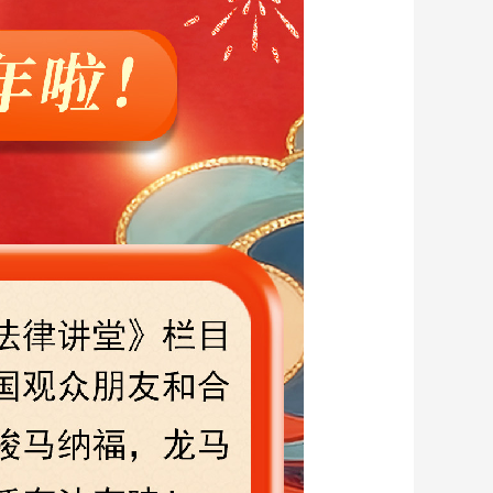
藝術
汽車
數智
5G
産業+
時尚
天氣
才藝
網展
央央好物