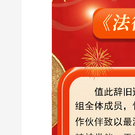
財經
教育
鄉村振興
生態環境
一帶一路
大國智造
大國展會
大國保險
雲頂對話
CCTV.節目官網
直播
節目單
欄目
片庫