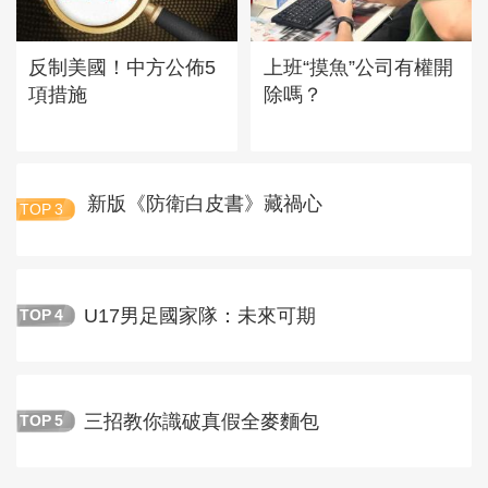
反制美國！中方公佈5
上班“摸魚”公司有權開
項措施
除嗎？
新版《防衛白皮書》藏禍心
TOP
3
U17男足國家隊：未來可期
TOP
4
三招教你識破真假全麥麵包
TOP
5