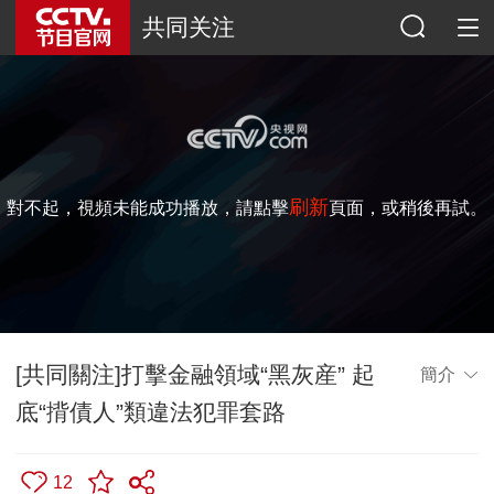
共同关注
刷新
對不起，視頻未能成功播放，請點擊
頁面，或稍後再試。
[共同關注]打擊金融領域“黑灰産” 起
簡介
底“揹債人”類違法犯罪套路
12