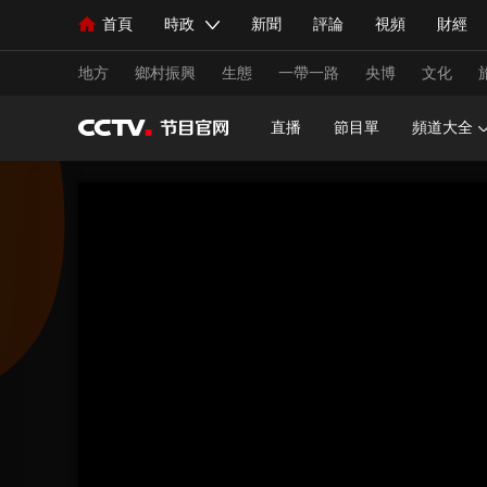
首頁
時政
新聞
評論
視頻
財經
人民領袖習近平
直播
海外頻道
片庫
iPanda
欄目大全
聯播+
English
中國領導人
節目單
Монгол
聽音
央視快評
微視頻
習
地方
鄉村振興
生態
一帶一路
央博
文化
直播
節目單
頻道大全
總台春晚
網絡春晚
共産黨員網
秧紀錄
新聞
國內
國際
評論
經濟
軍事
人民領袖習近平
聯播+
熱解讀
天天學習
視頻
小央視頻
小央直播
直播中國
熊貓
現場
前線
比劃
快看
藍海中國
新兵
體育
直播
競猜
2026年世界盃
2026年
VIP會員
CCTV奧林匹克頻道
生活體育大會