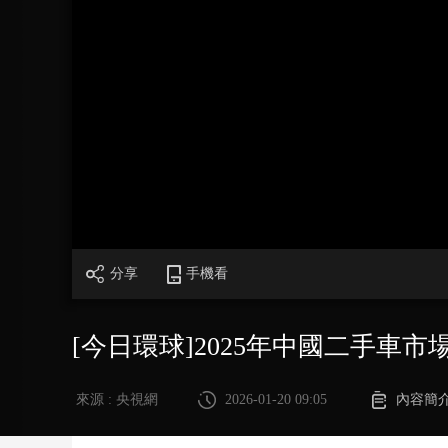
財經
教育
鄉村振興
生態環境
一帶一路
大國智造
大國展會
大國保險
雲頂對話
CCTV.節目官網
直播
節目單
欄目
片庫
分享
手機看
[今日環球]2025年中國二手車市
來源 : 央視網
2026-01-20 09:05
內容簡