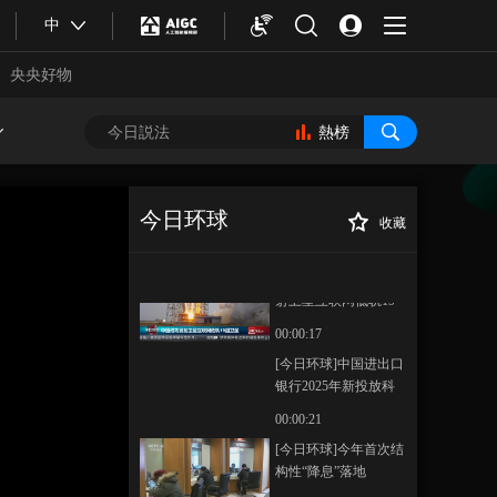
[今日环球]南部战区：
中
实战化训练 检验舰艇
协同作战能力
央央好物
00:01:51
[今日环球]一盏花灯万
千工 非遗传承指尖融
熱榜
00:02:09
[今日环球]神舟二十号
飞船安全顺利返回东
今日环球
收藏
风着陆场
00:00:34
[今日环球]2025年
正在播放
中国二手车市场交易规模超
[今日环球]中国成功发
2000万辆
射卫星互联网低轨19
组卫星
00:00:17
[今日环球]中国进出口
银行2025年新投放科
技贷款超7300亿元
00:00:21
合體育
亞冬會
[今日环球]今年首次结
构性“降息”落地