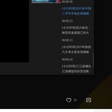
00:00:30
藝術
汽車
數智
5G
産業+
[今日环球]2025年中国
二手车市场交易规模
時尚
天氣
才藝
網展
央央好物
超2000万辆
00:00:23
[今日环球]四川南充：
阆营高速嘉陵江特大
桥主跨合龙
00:00:23
[今日环球]2025年陕西
六大考古新发现揭晓
00:00:24
[今日环球]三江源澜沧
江源捕捉到珍贵花豹
影像
00:00:22
[今日环球]斯里兰卡：
最大紫星蓝宝石亮相
估值3亿美元
00:00:21
11
[今日环球]2026年1月
20日天气预报