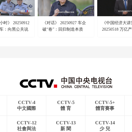
时》 20250912
《对话》 20250927 车企
《中国经济大讲
车：向黑公关说
破“卷”：回归制造本质
20250518 万
版图：新型储能
花”
CCTV-4
CCTV-5
CCTV-5+
中文國際
體 育
體育賽事
CCTV-12
CCTV-13
CCTV-14
社會與法
新 聞
少 兒