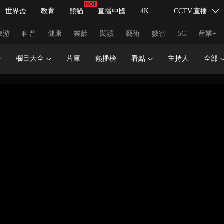
世界盃
教育
熊貓
直播中國
4K
CCTV.直播
式妙語
主持人
下載央視影音
熱解讀
天天學習
旅游
科普
健康
樂齡
閱讀
藝術
數智
5G
産業+
欄目大全
片庫
熱播榜
看點
主持人
全部
紀錄片網
國家大劇院
大型活動
科技
法治
文娛
人物
公益
圖片
習式妙語
央視快評
央視網評
光華銳評
鋒面
頻道
VR/AR
4K專區
全景新聞
請入列
人生第一次
人生第二次
冬奧會
CBA
NBA
中超
國足
國際足球
網球
綜
體育江湖
文化體育
冰雪道路
足球道路