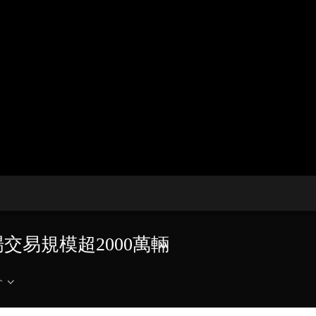
央博
非遺
文化
旅游
科普
健康
樂齡
閱讀
雲起
超級工廠
智敬中國
全民健康
顏選攻略
海洋
收視榜
總台企業白名單
場交易規模超2000萬輛
介