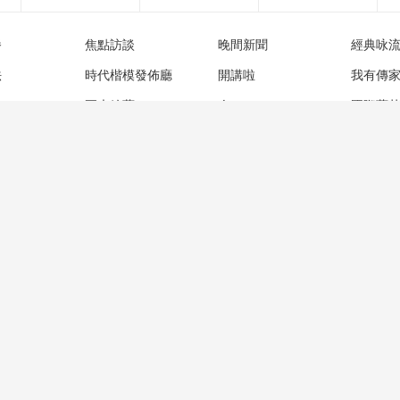
播
焦點訪談
晚間新聞
經典咏
法
時代楷模發佈廳
開講啦
我有傳
然
正大綜藝
人口
國際藝
眼
典籍裏的中國
中國詩詞大會
生活圈
概況
更多鏈結
互聯網電視
網上有害信息舉報專區
音
手機電視
辟謠平台
法律顧問
媒
幫助中心
望海熱線
人才招聘