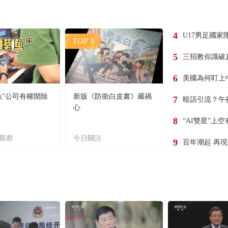
4
U17男足國家
TOP 3
5
三招教你識破
6
美國為何盯上
魚”公司有權開除
新版《防衛白皮書》藏禍
7
暗語引流？午
心
8
“AI雙星”上
觀察
今日關注
9
百年潮起 再