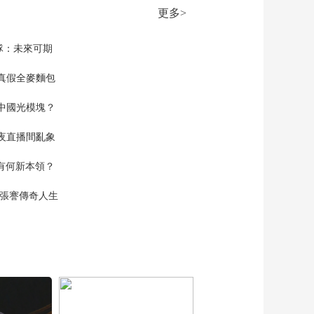
更多>
隊：未來可期
真假全麥麵包
中國光模塊？
夜直播間亂象
空有何新本領？
現張謇傳奇人生