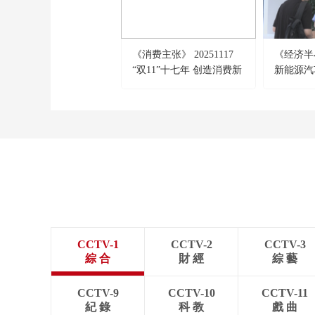
《消费主张》 20251117
《经济半小
“双11”十七年 创造消费新
新能源汽
场景：科技赋能
不！
CCTV-1
CCTV-2
CCTV-3
綜 合
財 經
綜 藝
CCTV-9
CCTV-10
CCTV-11
紀 錄
科 教
戲 曲