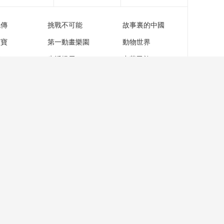
流傳
挑戰不可能
故事裏的中國
家寶
第一動畫樂園
動物世界
苑
生活提示
中華民族
關於我們
智媒學院
成果發佈
智慧媒體
智慧政務
智慧教育
合作諮詢 >