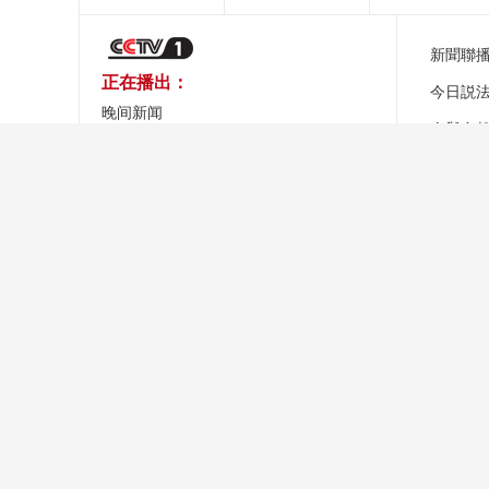
新聞聯
正在播出：
今日説
晚间新闻
人與自
精彩预告：
秘境之
国家荣光-2026-11
關於我們
業務
總台之聲
總台總經理室
央視網
關於CCTV.com
象舞廣告
央視影
網站聲明
移動傳