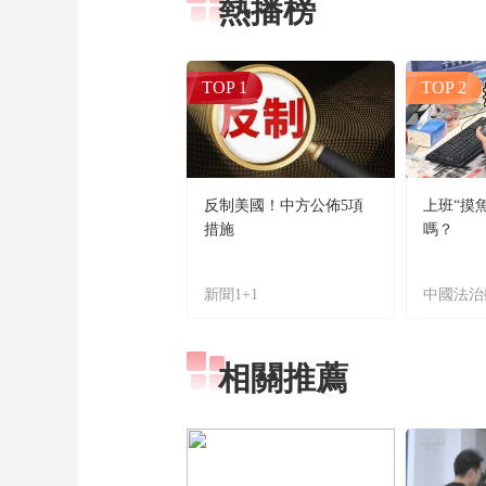
熱播榜
TOP 1
TOP 2
反制美國！中方公佈5項
上班“摸
措施
嗎？
新聞1+1
中國法治
相關推薦