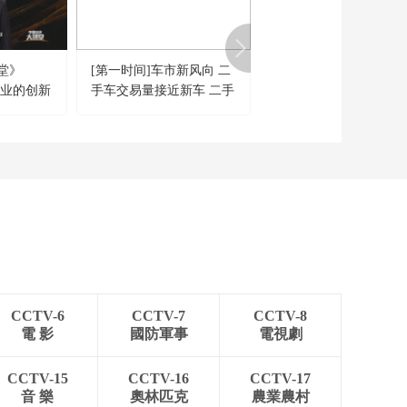
堂》
[第一时间]车市新风向 二
[央视财经评论]供给创
亿产业的创新
手车交易量接近新车 二手
需求 下半年二手车市场
“多点开
车流通新生态加速成型
会红红火火
CCTV-6
CCTV-7
CCTV-8
電 影
國防軍事
電視劇
CCTV-15
CCTV-16
CCTV-17
音 樂
奧林匹克
農業農村