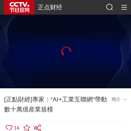
正点财经
[正點財經]專家：“AI+工業互聯網”帶動
簡介
數十萬億産業規模
14