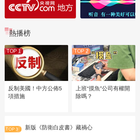
熱播榜
TOP 1
TOP 2
反制美國！中方公佈5
上班“摸魚”公司有權開
項措施
除嗎？
新版《防衛白皮書》藏禍心
TOP
3