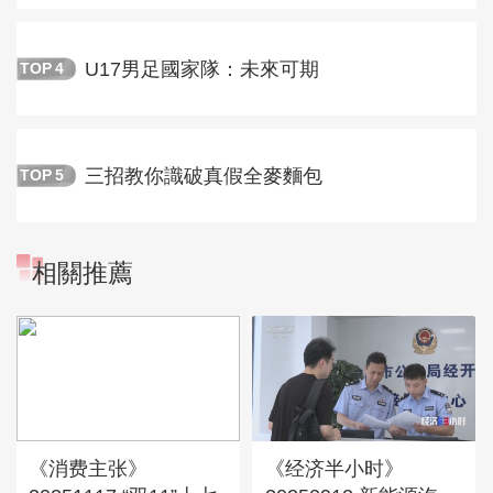
U17男足國家隊：未來可期
TOP
4
三招教你識破真假全麥麵包
TOP
5
相關推薦
《消费主张》
《经济半小时》