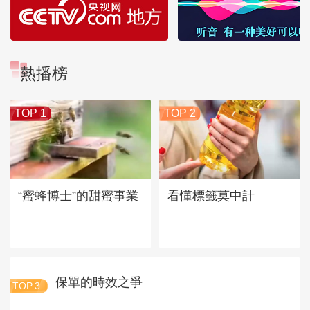
熱播榜
TOP 1
TOP 2
“蜜蜂博士”的甜蜜事業
看懂標籤莫中計
保單的時效之爭
TOP
3