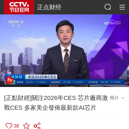
正点财经
[正點財經]關注2026年CES 芯片廠商激
簡介
戰CES 多家美企發佈最新款AI芯片
38