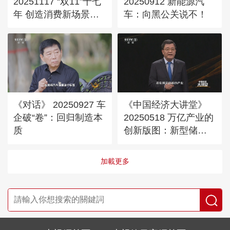
20251117 “双11”十七
20250912 新能源汽
年 创造消费新场景：
车：向黑公关说不！
科技赋能
《对话》 20250927 车
《中国经济大讲堂》
企破“卷”：回归制造本
20250518 万亿产业的
质
创新版图：新型储
能“多点开花”
加載更多