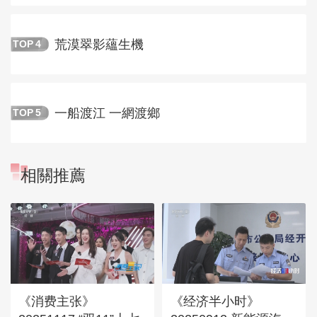
荒漠翠影蘊生機
TOP
4
一船渡江 一網渡鄉
TOP
5
相關推薦
《消费主张》
《经济半小时》