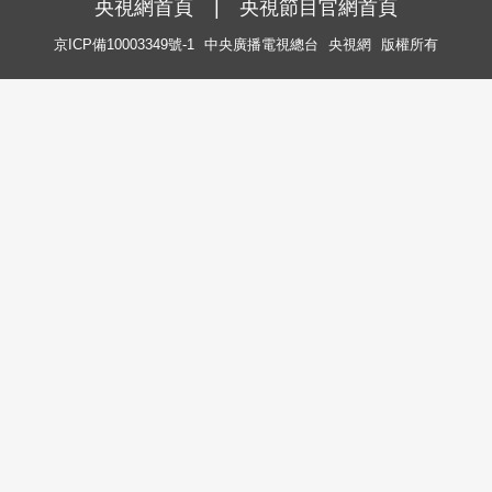
央視網首頁
|
央視節目官網首頁
京ICP備10003349號-1
中央廣播電視總台
央視網
版權所有