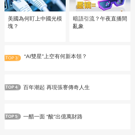
美國為何盯上中國光模
暗語引流？午夜直播間
塊？
亂象
“AI雙星”上空有何新本領？
TOP
3
百年潮起 再現張謇傳奇人生
TOP
4
一醋一面 “酸”出億萬財路
TOP
5