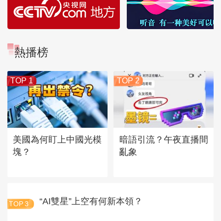
熱播榜
TOP 1
TOP 2
美國為何盯上中國光模
暗語引流？午夜直播間
塊？
亂象
“AI雙星”上空有何新本領？
TOP
3