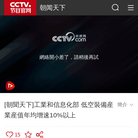
朝闻天下
網絡開小差了，請稍後再試
[朝聞天下]工業和信息化部 低空裝備産
簡介
業産值年均增速10%以上
15