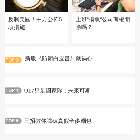
反制美國！中方公佈5
上班“摸魚”公司有權開
項措施
除嗎？
新版《防衛白皮書》藏禍心
TOP
3
U17男足國家隊：未來可期
TOP
4
三招教你識破真假全麥麵包
TOP
5