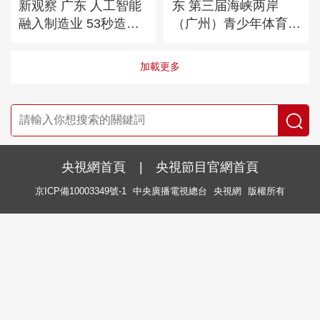
新观察 广东 人工智能
东 第三届海峡两岸
融入制造业 53秒造好
（广州）青少年体育嘉
车
年华启动
加載更多
央視網首頁
|
央視節目官網首頁
京ICP備10003349號-1
中央廣播電視總台
央視網
版權所有