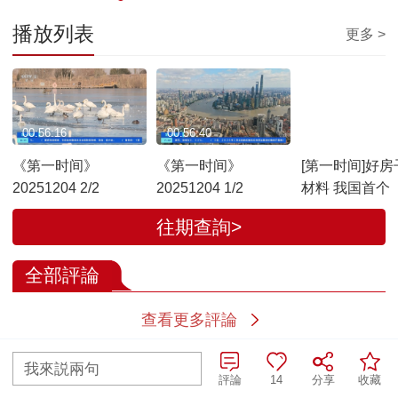
播放列表
更多 >
00:56:16
00:56:40
00:00:26
《第一时间》
《第一时间》
[第一时间]好房
20251204 2/2
20251204 1/2
材料 我国首个
料选材通则》
往期查詢>
布 明年1月1日
全部評論
查看更多評論
我來説兩句
評論
14
分享
收藏