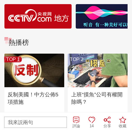
熱播榜
TOP 1
TOP 2
反制美國！中方公佈5
上班“摸魚”公司有權開
項措施
除嗎？
我來説兩句
TOP
3
評論
14
分享
收藏
新版《防衛白皮書》藏禍心