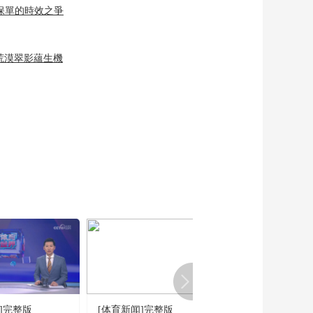
年保單的時效之爭
荒漠翠影蘊生機
]完整版
[体育新闻]完整版
[体育咖吧]完整