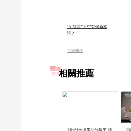
“AI雙星”上空有何新本
領？
共同關注
相關推薦
[NBA]米切尔39分救主 骑
[