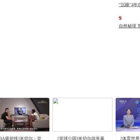
“沉睡”4
9
自然秘境 
NBA最前线]米切尔：盐
[篮球公园]米切尔战斧暴
[体育世界