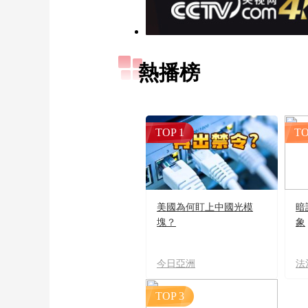
熱播榜
TOP 1
TO
美國為何盯上中國光模
暗
塊？
象
今日亞洲
法
TOP 3