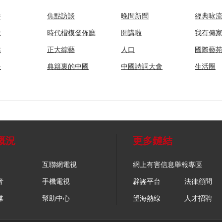
播
焦點訪談
晚間新聞
經典咏
法
時代楷模發佈廳
開講啦
我有傳
然
正大綜藝
人口
國際藝
眼
典籍裏的中國
中國詩詞大會
生活圈
概況
更多鏈結
互聯網電視
網上有害信息舉報專區
音
手機電視
辟謠平台
法律顧問
媒
幫助中心
望海熱線
人才招聘