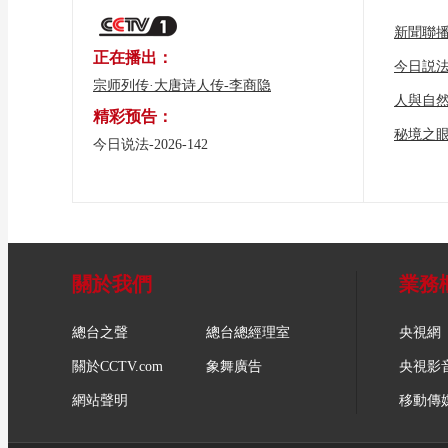
新聞聯
正在播出：
今日説
宗师列传·大唐诗人传-李商隐
人與自
精彩预告：
秘境之
今日说法-2026-142
關於我們
業務
總台之聲
總台總經理室
央視網
關於CCTV.com
象舞廣告
央視影
網站聲明
移動傳