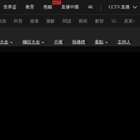
世界盃
教育
熊貓
直播中國
4K
CCTV.直播
式妙語
主持人
下載央視影音
熱解讀
天天學習
旅游
科普
健康
樂齡
閱讀
藝術
數智
5G
産業+
大全
欄目大全
片庫
熱播榜
看點
主持人
紀錄片網
國家大劇院
大型活動
科技
法治
文娛
人物
公益
圖片
習式妙語
央視快評
央視網評
光華銳評
鋒面
頻道
VR/AR
4K專區
全景新聞
請入列
人生第一次
人生第二次
冬奧會
CBA
NBA
中超
國足
國際足球
網球
綜
體育江湖
文化體育
冰雪道路
足球道路