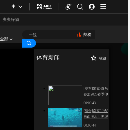
中
央央好物
[体育新闻]完整版
20251125
熱榜
全部
00:52:27
本期內容
体育新闻
收藏
[国足]中国U16男足大
[NBA]米切尔当选
正在播放
胜东帝汶U16男足
上周东部最佳球员
00:02:28
[赛车]米克·舒马赫将
参加2026赛季印地系
列赛
00:00:43
[综合]乌克兰选手创造
合體育
亞冬會
自由潜水世界纪录
00:00:44