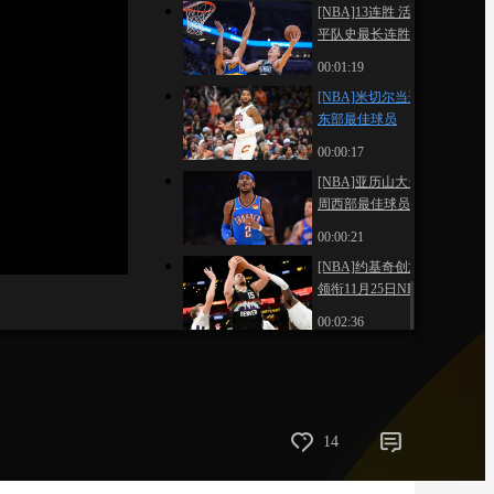
[NBA]13连胜 活塞追
藝術
汽車
數智
5G
産業+
平队史最长连胜纪录
00:01:19
時尚
天氣
才藝
網展
央央好物
[NBA]米切尔当选上周
东部最佳球员
00:00:17
[NBA]亚历山大当选上
周西部最佳球员
00:00:21
[NBA]约基奇创意助攻
领衔11月25日NBA十
佳球
00:02:36
14