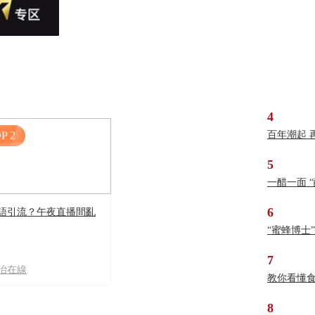
4
P 2
百年潮起 
5
一醋一面 
6
語引流？午夜直播間亂
“蜜蜂博士
7
治在線
教你看懂
8