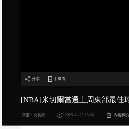
財經
教育
鄉村振興
生態環境
一帶一路
大國智造
大國展會
大國保險
雲頂對話
CCTV.節目官網
直播
節目單
欄目
片庫
分享
手機看
[NBA]米切爾當選上周東部最佳
來源 : 央視網
2025-11-25 18:36
內容簡