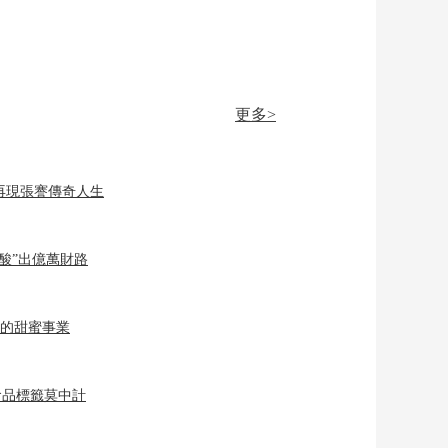
更多>
再現張謇傳奇人生
“酸”出億萬財路
”的甜蜜事業
食品標籤莫中計