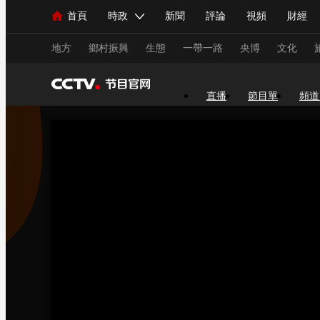
首頁
時政
新聞
評論
視頻
財經
人民領袖習近平
直播
海外頻道
片庫
iPanda
欄目大全
聯播+
English
中國領導人
節目單
Монгол
聽音
央視快評
微視頻
習
地方
鄉村振興
生態
一帶一路
央博
文化
直播
節目單
頻道
總台春晚
網絡春晚
共産黨員網
秧紀錄
新聞
國內
國際
評論
經濟
軍事
人民領袖習近平
聯播+
熱解讀
天天學習
視頻
小央視頻
小央直播
直播中國
熊貓
現場
前線
比劃
快看
藍海中國
新兵
體育
直播
競猜
2026年世界盃
2026年
VIP會員
CCTV奧林匹克頻道
生活體育大會