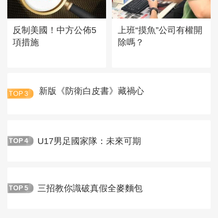
反制美國！中方公佈5
上班“摸魚”公司有權開
項措施
除嗎？
新版《防衛白皮書》藏禍心
TOP
3
U17男足國家隊：未來可期
TOP
4
三招教你識破真假全麥麵包
TOP
5