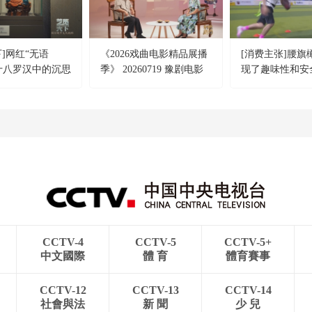
下]网红“无语
《2026戏曲电影精品展播
[消费主张]腰旗
十八罗汉中的沉思
季》 20260719 豫剧电影
现了趣味性和安
《重渡沟》
衡
CCTV-4
CCTV-5
CCTV-5+
中文國際
體 育
體育賽事
CCTV-12
CCTV-13
CCTV-14
社會與法
新 聞
少 兒