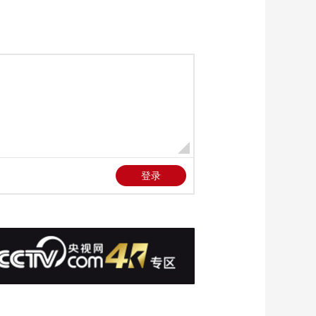
秋假看护难题
00:01:13
[正点财经]今年前9个
月 我国办理离境退税
境外旅客同比增
00:00:13
229.8%