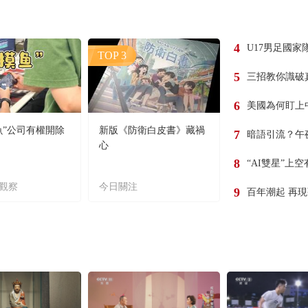
4
U17男足國家
TOP 3
5
三招教你識破
6
美國為何盯上
魚”公司有權開除
新版《防衛白皮書》藏禍
7
暗語引流？午
心
8
“AI雙星”上
觀察
今日關注
9
百年潮起 再