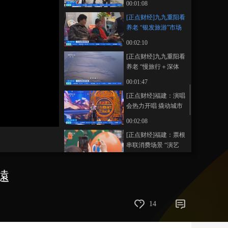
00:01:08
藝術
汽車
數智
5G
産業+
[正点财经]九九重阳看
养老 “银发旅游”市场
時尚
天氣
才藝
網展
央央好物
火爆 出游老人更多 目
00:02:10
的地更远
[正点财经]九九重阳看
养老 “慢旅行＋深体
验”受银发游客青睐
00:01:47
[正点财经]福建：演唱
会热力开唱 撬动城市
新活力
00:02:08
[正点财经]福建：票根
串联消费场景 “演艺
+文旅”带动多业态增
00:02:03
长
遠
[正点财经]多地实施中
小学春秋假 假期2至5
天
00:01:48
14
[正点财经]多地推出配
套服务 解决中小学春