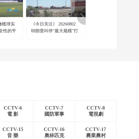
橄榄球实
《今日关注》 20260802
《每周质量报告》
全性的平
特朗普叫停“最大规模”打
20260802 揭开“假洋牌
击 伊朗称摧毁美军F-35战
真面目
机
CCTV-6
CCTV-7
CCTV-8
電 影
國防軍事
電視劇
CCTV-15
CCTV-16
CCTV-17
音 樂
奧林匹克
農業農村