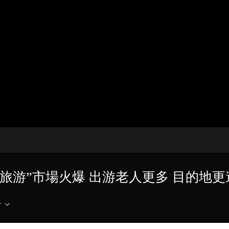
央博
非遺
文化
旅游
科普
健康
樂齡
閱讀
雲起
超級工廠
智敬中國
全民健康
顏選攻略
海洋
收視榜
總台企業白名單
發旅游”市場火爆 出游老人更多 目的地更
介