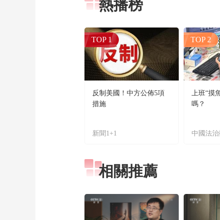
熱播榜
TOP 1
TOP 2
反制美國！中方公佈5項
上班“摸
措施
嗎？
新聞1+1
中國法治
相關推薦