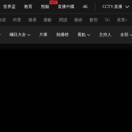
世界盃
教育
熊貓
直播中國
4K
CCTV.直播
式妙語
主持人
下載央視影音
熱解讀
天天學習
旅游
科普
健康
樂齡
閱讀
藝術
數智
5G
産業+
欄目大全
片庫
熱播榜
看點
主持人
全部
紀錄片網
國家大劇院
大型活動
科技
法治
文娛
人物
公益
圖片
習式妙語
央視快評
央視網評
光華銳評
鋒面
頻道
VR/AR
4K專區
全景新聞
請入列
人生第一次
人生第二次
冬奧會
CBA
NBA
中超
國足
國際足球
網球
綜
體育江湖
文化體育
冰雪道路
足球道路