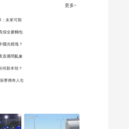
更多>
隊：未來可期
真假全麥麵包
中國光模塊？
夜直播間亂象
空有何新本領？
現張謇傳奇人生