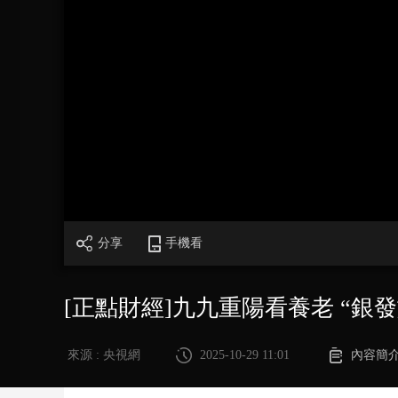
財經
教育
鄉村振興
生態環境
一帶一路
大國智造
大國展會
大國保險
雲頂對話
CCTV.節目官網
直播
節目單
欄目
片庫
分享
手機看
[正點財經]九九重陽看養老 “銀
來源 : 央視網
2025-10-29 11:01
內容簡