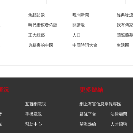
播
焦點訪談
晚間新聞
經典咏
法
時代楷模發佈廳
開講啦
我有傳
然
正大綜藝
人口
國際藝
眼
典籍裏的中國
中國詩詞大會
生活圈
概況
更多鏈結
互聯網電視
網上有害信息舉報專區
音
手機電視
辟謠平台
法律顧問
媒
幫助中心
望海熱線
人才招聘