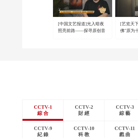
[中国文艺报道]光入暗夜
[艺览天
照亮前路——探寻原创音
佛”原为
乐剧《速记员》背后的故
罗汉
事
CCTV-1
CCTV-2
CCTV-3
綜 合
財 經
綜 藝
CCTV-9
CCTV-10
CCTV-11
紀 錄
科 教
戲 曲