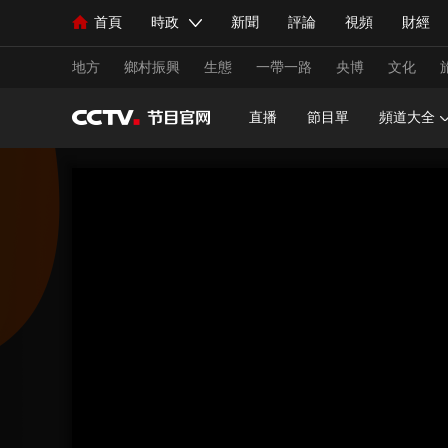
首頁
時政
新聞
評論
視頻
財經
人民領袖習近平
直播
海外頻道
片庫
iPanda
欄目大全
聯播+
English
中國領導人
節目單
Монгол
聽音
央視快評
微視頻
習
地方
鄉村振興
生態
一帶一路
央博
文化
直播
節目單
頻道大全
總台春晚
網絡春晚
共産黨員網
秧紀錄
新聞
國內
國際
評論
經濟
軍事
人民領袖習近平
聯播+
熱解讀
天天學習
視頻
小央視頻
小央直播
直播中國
熊貓
現場
前線
比劃
快看
藍海中國
新兵
體育
直播
競猜
2026年世界盃
2026年
VIP會員
CCTV奧林匹克頻道
生活體育大會