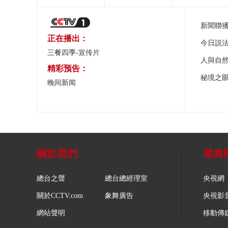
新聞聯
正在播出：
今日説
三餐四季-宣传片
人與自
精彩预告：
秘境之
晚间新闻
關於我們
業務
總台之聲
總台總經理室
央視網
關於CCTV.com
象舞廣告
央視影
網站聲明
移動傳