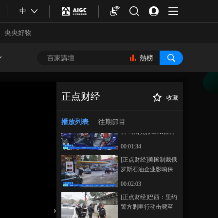
拨款法案
[正点财经]美国联邦政
中
府“停摆”持续 食品救
济项目即将暂停 美国
央央好物
00:02:03
20多个州起诉联邦政
[正点财经]美联储举行
府
议息会议 市场普遍预
熱榜
计将降息25个基点
00:02:27
[正点财经]英伟达宣布
将与诺基亚合作推出
正点财经
收藏
AI原生6G网络
00:01:51
[正点财经]九九重
正在播放
阳看养老 “银发旅游”市场火爆
播放列表
往期節目
[正点财经]挑战维基百
出游老人更多 目的地更远
科 马斯克推出AI百科
全书网站
00:01:34
[正点财经]美国制裁俄
罗斯石油企业影响保
加利亚燃油供应 民众
00:02:03
担忧燃油价格上涨
合體育
亞冬會
[正点财经]巴西：里约
警方剿匪行动击毙至
少56名嫌疑人