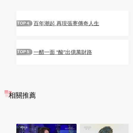
百年潮起 再現張謇傳奇人生
TOP
4
一醋一面 “酸”出億萬財路
TOP
5
相關推薦