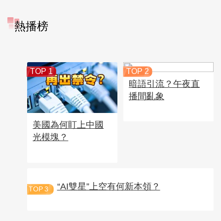
熱播榜
TOP 1
TOP 2
暗語引流？午夜直
播間亂象
美國為何盯上中國
光模塊？
“AI雙星”上空有何新本領？
TOP
3