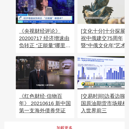
《央视财经评论》
[文化十分]十分探展 
20200717 经济增速由
祝中俄建交75周年
负转正 “正能量”哪里
暨“中俄文化年”艺术
来？
在京举行
《红色财经·信物百
[交易时间]边看边聊 
年》 20210616 新中国
国原油期货市场规模
第一支海外债券凭证
入世界前三
加載更多