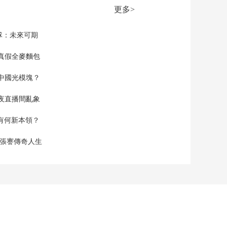
队圆满完成北极载人
更多>
深潜任务
00:00:47
[新闻直播间]我国科考
隊：未來可期
队圆满完成北极载人
深潜任务 “奋斗者”号
真假全麥麵包
00:01:58
的北极之旅
[新闻直播间]2025中国
中國光模塊？
国际农业机械展览会
智慧农机“大舞台” 科
00:02:23
夜直播間亂象
技助力“显身手”
[新闻直播间]巴以局势
·加沙地带卫生部门称
空有何新本領？
以军继续袭击加沙 两
00:01:27
天内致8死13伤
現張謇傳奇人生
[新闻直播间]巴以局势
·以色列防长宣布 以色
列南部地区28日解除
00:00:43
民防应急状态
[新闻直播间]巴以局势
哈马斯向以色列移交
以方被扣押人员遗体
00:02:20
[新闻直播间]巴以局势