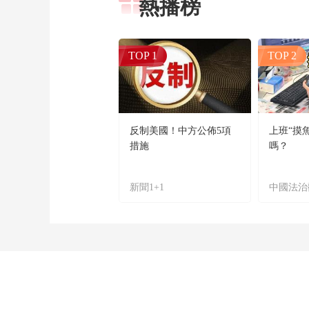
熱播榜
TOP 1
TOP 2
反制美國！中方公佈5項
上班“摸
措施
嗎？
新聞1+1
中國法治