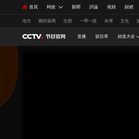
首頁
時政
新聞
評論
視頻
財經
人民領袖習近平
直播
海外頻道
片庫
iPanda
欄目大全
聯播+
English
中國領導人
節目單
Монгол
聽音
央視快評
微視頻
習
地方
鄉村振興
生態
一帶一路
央博
文化
直播
節目單
頻道大全
總台春晚
網絡春晚
共産黨員網
秧紀錄
新聞
國內
國際
評論
經濟
軍事
人民領袖習近平
聯播+
熱解讀
天天學習
視頻
小央視頻
小央直播
直播中國
熊貓
現場
前線
比劃
快看
藍海中國
新兵
體育
直播
競猜
2026年世界盃
2026年
VIP會員
CCTV奧林匹克頻道
生活體育大會