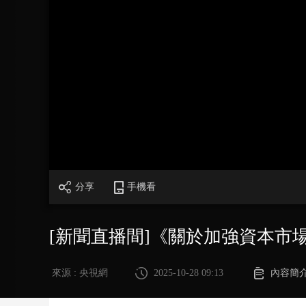
財經
教育
鄉村振興
生態環境
一帶一路
大國智造
大國展會
大國保險
雲頂對話
CCTV.節目官網
直播
節目單
欄目
片庫
分享
手機看
[新聞直播間]《關於加強資本市
來源 : 央視網
2025-10-28 09:13
內容簡