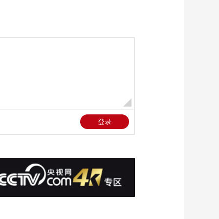
燕”巡航导弹试射不应
00:00:48
影响俄美互动
[新闻直播间]委内瑞拉
称挫败美中情局策
划“假旗”图谋
00:01:49
[新闻直播间]美联邦政
府“停摆”第27天 美
媒：本周“停摆”将进一
00:02:09
步影响美国民生
[新闻直播间]美联邦政
府“停摆”第27天 美国
27日超3000架次航班
00:00:42
延误
[新闻直播间]神舟二十
一号近日择机发射 发
射场区完成全系统发
00:00:56
射演练
[新闻直播间]神舟二十
一号近日择机发射 解
码神舟二十一号任务
00:02:13
标识
[新闻直播间]我国科考