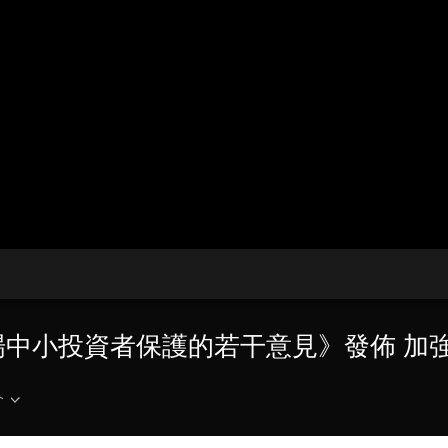
央博
非遺
文化
旅游
科普
健康
樂齡
閱讀
雲起
超級工廠
智敬中國
全民健康
顏選攻略
海洋
收視榜
總台企業白名單
場中小投資者保護的若干意見》發佈 加
介