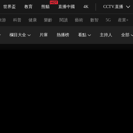
世界盃
教育
熊貓
直播中國
4K
CCTV.直播
式妙語
主持人
下載央視影音
熱解讀
天天學習
旅游
科普
健康
樂齡
閱讀
藝術
數智
5G
産業+
欄目大全
片庫
熱播榜
看點
主持人
全部
紀錄片網
國家大劇院
大型活動
科技
法治
文娛
人物
公益
圖片
習式妙語
央視快評
央視網評
光華銳評
鋒面
頻道
VR/AR
4K專區
全景新聞
請入列
人生第一次
人生第二次
冬奧會
CBA
NBA
中超
國足
國際足球
網球
綜
體育江湖
文化體育
冰雪道路
足球道路