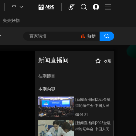
20251028 03:00
中
00:43:01
《新闻直播间》
央央好物
20251028 04:00
00:32:59
熱榜
《新闻直播间》
20251028 02:00
00:32:59
新闻直播间
收藏
《新闻直播间》
[新闻直播间]《关
正在播放
20251028 01:00
于加强资本市场中小投资者保
往期節目
00:20:59
护的若干意见》发布 加强资本
市场中小投资者保护
本期內容
[新闻直播间]2025金融
街论坛年会·中国人民
银行 中国人民银行将
00:01:31
恢复公开市场国债买
合體育
亞冬會
[新闻直播间]2025金融
卖操作
街论坛年会·中国人民
银行 将研究实施支持