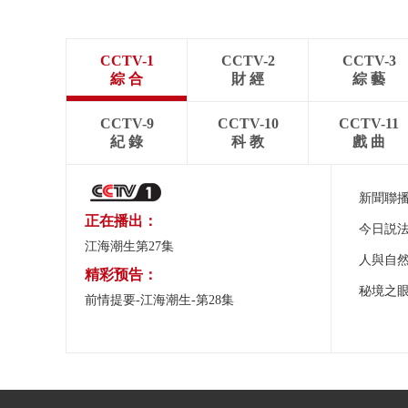
CCTV-1
CCTV-2
CCTV-3
綜 合
財 經
綜 藝
CCTV-9
CCTV-10
CCTV-11
紀 錄
科 教
戲 曲
新聞聯
正在播出：
今日説
江海潮生第27集
人與自
精彩预告：
秘境之
前情提要-江海潮生-第28集