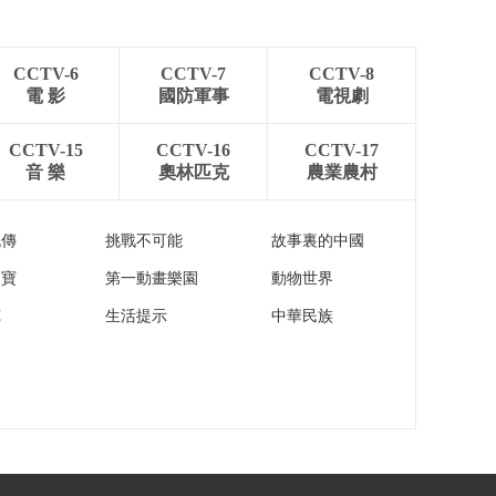
加沙民众：小小的钥
匙 回家的希望
00:03:09
CCTV-6
CCTV-7
CCTV-8
[新闻直播间]六岁加沙
電 影
國防軍事
電視劇
女孩欣德之死被改编
成电影 电影在加沙废
00:03:08
CCTV-15
CCTV-16
CCTV-17
墟上映 讲述生命最后
[新闻直播间]中国—东
音 樂
奧林匹克
農業農村
的呼告
盟自贸区3.0版升级议
定书签署 商务部：双
00:00:39
方自贸合作向更深层
流傳
挑戰不可能
故事裏的中國
[新闻直播间]民生一件
次迈进
事·认知障碍养老照护
家寶
第一動畫樂園
動物世界
有规范 强调“全人照
00:01:52
苑
生活提示
中華民族
护” 标准覆盖社区与家
[新闻直播间]民生一件
庭
事·认知障碍养老照护
有规范 支持老人“自己
00:02:25
来” 多专业组队服务
[新闻直播间]民生一件
事·认知障碍养老照护
有规范 明确路径 非药
00:01:02
物干预让照护更有温