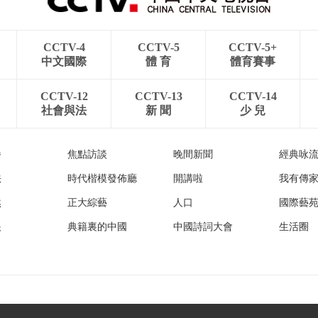
CCTV-4
CCTV-5
CCTV-5+
中文國際
體 育
體育賽事
CCTV-12
CCTV-13
CCTV-14
社會與法
新 聞
少 兒
播
焦點訪談
晚間新聞
經典咏
法
時代楷模發佈廳
開講啦
我有傳
然
正大綜藝
人口
國際藝
眼
典籍裏的中國
中國詩詞大會
生活圈