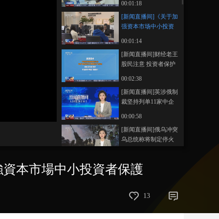
00:01:18
个人修复信用的政策
藝術
汽車
數智
5G
産業+
[新闻直播间]《关于加
措施
强资本市场中小投资
時尚
天氣
才藝
網展
央央好物
者保护的若干意见》
00:01:14
发布 加强资本市场中
[新闻直播间]财经老王
小投资者保护
股民注意 投资者保护
出硬招
00:02:38
[新闻直播间]英涉俄制
裁坚持列单11家中企
商务部：坚决维护中
00:00:58
企权益
[新闻直播间]俄乌冲突
乌总统称将制定停火
计划 俄暂无回应
00:00:26
強資本市場中小投資者保護
[新闻直播间]“北溪”天
然气管道爆炸事件 意
大利法院批准将一嫌
00:00:50
13
疑人引渡至德国
[新闻直播间]俄罗斯总
统新闻秘书表示 “海