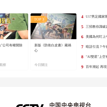
4
U17男足國家
TOP 3
5
三招教你識破
6
美國為何盯上
魚”公司有權開除
新版《防衛白皮書》藏禍
7
暗語引流？午
心
8
“AI雙星”上
觀察
今日關注
9
百年潮起 再