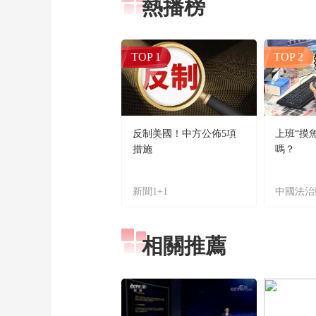
熱播榜
TOP 1
TOP 2
反制美國！中方公佈5項
上班“摸
措施
嗎？
新聞1+1
中國法治
相關推薦