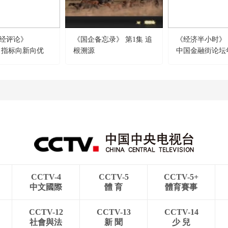
经评论》
《国企备忘录》 第1集 追
《经济半小时》 20
16 指标向新向优
根溯源
中国金融街论坛
向好
务实体经济再出
CCTV-4
CCTV-5
CCTV-5+
中文國際
體 育
體育賽事
CCTV-12
CCTV-13
CCTV-14
社會與法
新 聞
少 兒