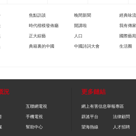
播
焦點訪談
晚間新聞
經典咏
法
時代楷模發佈廳
開講啦
我有傳
然
正大綜藝
人口
國際藝
眼
典籍裏的中國
中國詩詞大會
生活圈
概況
更多鏈結
互聯網電視
網上有害信息舉報專區
音
手機電視
辟謠平台
法律顧問
媒
幫助中心
望海熱線
人才招聘