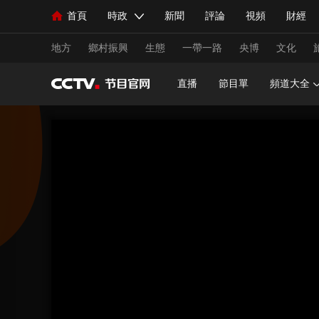
首頁
時政
新聞
評論
視頻
財經
人民領袖習近平
直播
海外頻道
片庫
iPanda
欄目大全
聯播+
English
中國領導人
節目單
Монгол
聽音
央視快評
微視頻
習
地方
鄉村振興
生態
一帶一路
央博
文化
直播
節目單
頻道大全
總台春晚
網絡春晚
共産黨員網
秧紀錄
新聞
國內
國際
評論
經濟
軍事
人民領袖習近平
聯播+
熱解讀
天天學習
視頻
小央視頻
小央直播
直播中國
熊貓
現場
前線
比劃
快看
藍海中國
新兵
體育
直播
競猜
2026年世界盃
2026年
VIP會員
CCTV奧林匹克頻道
生活體育大會