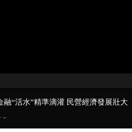
央博
非遺
文化
旅游
科普
健康
樂齡
閱讀
雲起
超級工廠
智敬中國
全民健康
顏選攻略
海洋
收視榜
總台企業白名單
金融“活水”精準滴灌 民營經濟發展壯大
介