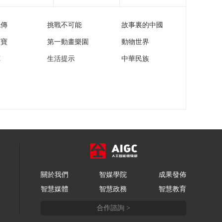
[经济信息联播]沙特航
空一客机飞行途中撞
流傳
挑戰不可能
故事裏的中國
鸟群后安全返航
00:00:22
家寶
第一動畫樂園
動物世界
[经济信息联播]荷兰阿
姆斯特丹举办建城750
苑
生活提示
中華民族
周年庆祝活动
00:00:30
[经济信息联播]墨西
哥：瓜达拉哈拉国际
木偶节开幕
00:00:28
[经济信息联播]总台
《2024-2025城市营商
环境创新报告》正式
00:01:25
发布
[经济信息联播]城市营
商环境“年度创新指
關於我們
智媒學院
成果發佈
数”显著提升
00:01:16
智慧媒體
智慧政務
智慧教育
合作諮詢 >