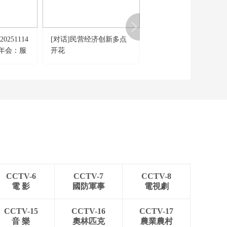
小程序上线“扫码辨商
品”新功能
00:00:22
[经济信息联播]湖北：
251114
[对话]民营经济创新多点
《正点财经》 20250521
武荆宜高速汉江特大
年会：服
开花
09:00
桥主塔封顶
发
00:00:23
[经济信息联播]2025年
世界城市日中国主场
活动在重庆开幕
00:00:20
[经济信息联播]线上预
约 广州中小学体育场
馆正式向社会开放
00:00:19
[经济信息联播]澳大利
亚一地下矿井发生爆
CCTV-6
CCTV-7
CCTV-8
炸致两死一伤
00:00:29
電 影
國防軍事
電視劇
[经济信息联播]欧盟农
业与渔业部长会议举
CCTV-15
CCTV-16
CCTV-17
行 聚焦“共同农业政
00:00:28
音 樂
奧林匹克
農業農村
策”