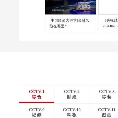
[中国经济大讲堂]金融风
《央视财
险在哪里？
202606
经济稳中
CCTV-1
CCTV-2
CCTV-3
綜 合
財 經
綜 藝
CCTV-9
CCTV-10
CCTV-11
紀 錄
科 教
戲 曲