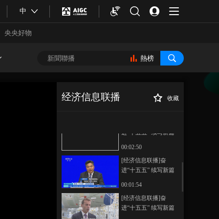
20251028
中
00:51:24
本期內容
央央好物
[经济信息联播]奋
进“十五五” 续写新篇
熱榜
章 “十五五”关键部
00:00:48
署：扩大高水平对外
[经济信息联播]奋
开放 开创合作共赢新
进“十五五” 续写新篇
经济信息联播
局面
收藏
章 张瑜：“十五五”期
00:02:40
[经济信息联播]关
正在播放
间 我国“制度型开
注金融街论坛 金融“活水”精准
[经济信息联播]奋
放”特点将更鲜明
滴灌 民营经济发展壮大
进“十五五” 续写新篇
章 中国—东盟自贸区
00:02:50
3.0版升级议定书今日
[经济信息联播]奋
签署
进“十五五” 续写新篇
章 商务部：第八届进
00:01:54
博会将以实际行动为
合體育
亞冬會
[经济信息联播]奋
世界注入更多确定性
进“十五五” 续写新篇
章 外资持续加码中国