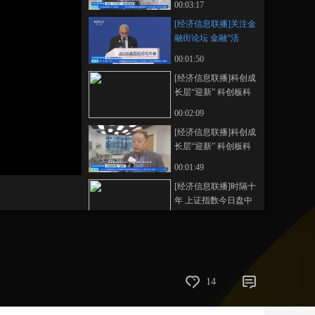
00:03:17
空中客车在天津启用
藝術
汽車
數智
5G
産業+
[经济信息联播]关注金
第二条总装线
融街论坛 金融“活
時尚
天氣
才藝
網展
央央好物
水”精准滴灌 民营经济
00:01:50
发展壮大
[经济信息联播]科创成
长层“迎新” 科创板科
创成长层首批新注册
00:02:09
公司今天上市
[经济信息联播]科创成
长层“迎新” 科创板科
创成长层打造未盈利
00:01:49
企业管理闭环
[经济信息联播]时隔十
年 上证指数今日盘中
再次突破4000点
00:01:36
[经济信息联播]纳入55
种药品 第十一批国家
组织药品集采开标
00:02:23
14
[经济信息联播]候鸟南
飞 观鸟渐热 江西鄱阳