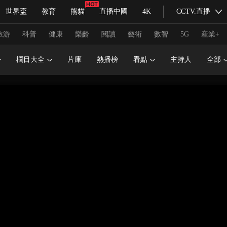
世界盃
教育
熊貓
直播中國
4K
CCTV.直播
式妙語
主持人
下載央視影音
熱解讀
天天學習
旅游
科普
健康
樂齡
閱讀
藝術
數智
5G
産業+
欄目大全
片庫
熱播榜
看點
主持人
全部
紀錄片網
國家大劇院
大型活動
科技
法治
文娛
人物
公益
圖片
習式妙語
央視快評
央視網評
光華銳評
鋒面
頻道
VR/AR
4K專區
全景新聞
請入列
人生第一次
人生第二次
冬奧會
CBA
NBA
中超
國足
國際足球
網球
綜
體育江湖
文化體育
冰雪道路
足球道路