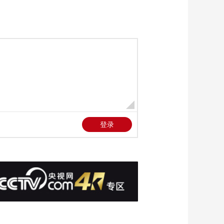
湖：珍稀候鸟抵达湖
00:01:11
区 即将迎来迁徙高峰
[经济信息联播]候鸟南
期
飞 观鸟渐热 浙江：越
冬候鸟陆续飞抵 观鸟
00:01:38
导赏员上岗
[经济信息联播]新疆喀
什：百万亩胡杨迎最
佳观赏期
00:01:41
[经济信息联播]走
进“灯塔工厂” 人工智
能+机器人 这家钢厂
00:04:06
会“自我进化”
[经济信息联播]走
进“灯塔工厂” 科技赋
能酱油酿造 “灯塔工
00:04:12
厂”引领产业数智化升
[经济信息联播]国际金
级
价面临下行压力 28日
盘中跌破4000美元/盎
00:02:09
司
[经济信息联播]美媒：