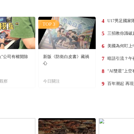
4
U17男足國家
TOP 3
5
三招教你識破
6
美國為何盯上
魚”公司有權開除
新版《防衛白皮書》藏禍
7
暗語引流？午
心
8
“AI雙星”上
觀察
今日關注
9
百年潮起 再