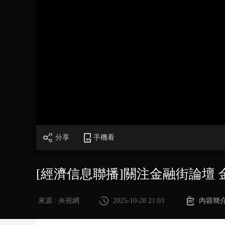
財經
教育
鄉村振興
生態環境
一帶一路
大國智造
大國展會
大國保險
雲頂對話
CCTV.節目官網
直播
節目單
欄目
片庫
分享
手機看
[經濟信息聯播]關注金融街論壇 
來源 : 央視網
2025-10-28 21:03
內容簡