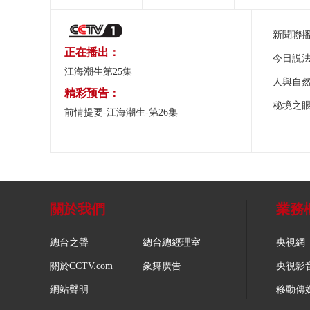
新聞聯
正在播出：
今日説
江海潮生第25集
人與自
精彩预告：
秘境之
前情提要-江海潮生-第26集
關於我們
業務
總台之聲
總台總經理室
央視網
關於CCTV.com
象舞廣告
央視影
網站聲明
移動傳