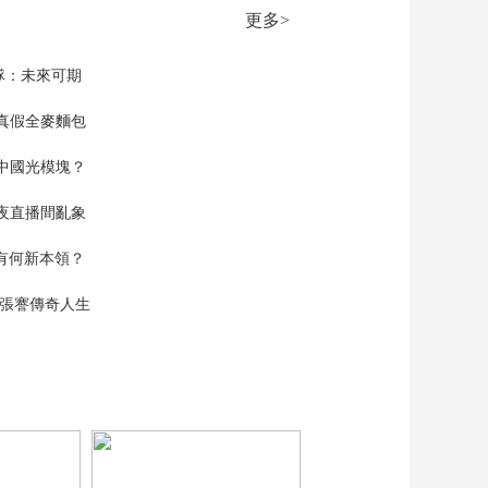
亚马逊将裁员约3万人
更多>
为其史上最大规模裁
00:02:03
员
[经济信息联播]特朗普
隊：未來可期
称年底前任命新任美
联储主席
真假全麥麵包
00:01:23
[经济信息联播]土耳其
中國光模塊？
西北部发生6.1级地震
26人受伤
00:01:05
夜直播間亂象
[经济信息联播]“梅丽
莎”升级为五级飓风 即
空有何新本領？
将登陆牙买加
00:01:18
現張謇傳奇人生
[经济信息联播]法国：
多根电缆遭纵火 约100
趟列车运行受影响
00:00:49
[经济信息联播]今年前
三季度 我国新改建农
村公路7.5万公里
00:00:19
[经济信息联播]中消协