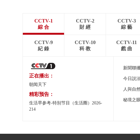
CCTV-1
CCTV-2
CCTV-3
綜 合
財 經
綜 藝
CCTV-9
CCTV-10
CCTV-11
紀 錄
科 教
戲 曲
新聞聯
正在播出：
今日説
朝闻天下
人與自
精彩预告：
秘境之
生活早参考-特别节目（生活圈）2026-
214