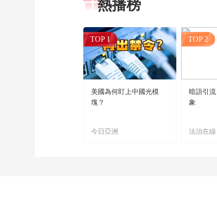
熱播榜
TOP 1
TOP 2
美國為何盯上中國光模
暗語引流
塊？
象
今日亞洲
法治在線