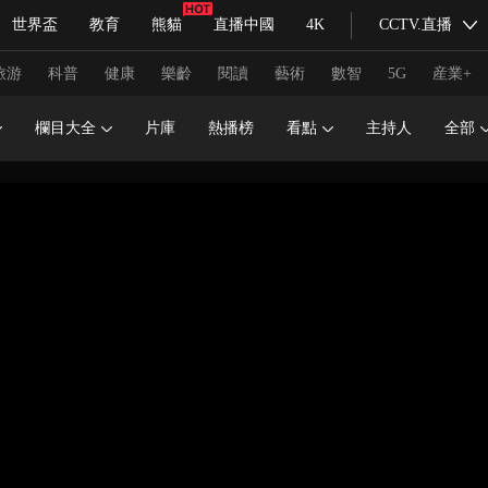
世界盃
教育
熊貓
直播中國
4K
CCTV.直播
式妙語
主持人
下載央視影音
熱解讀
天天學習
旅游
科普
健康
樂齡
閱讀
藝術
數智
5G
産業+
欄目大全
片庫
熱播榜
看點
主持人
全部
紀錄片網
國家大劇院
大型活動
科技
法治
文娛
人物
公益
圖片
習式妙語
央視快評
央視網評
光華銳評
鋒面
頻道
VR/AR
4K專區
全景新聞
請入列
人生第一次
人生第二次
冬奧會
CBA
NBA
中超
國足
國際足球
網球
綜
體育江湖
文化體育
冰雪道路
足球道路