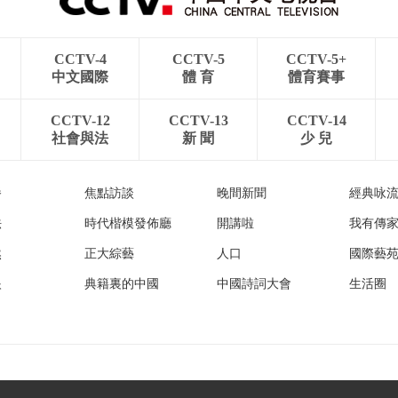
CCTV-4
CCTV-5
CCTV-5+
中文國際
體 育
體育賽事
CCTV-12
CCTV-13
CCTV-14
社會與法
新 聞
少 兒
播
焦點訪談
晚間新聞
經典咏
法
時代楷模發佈廳
開講啦
我有傳
然
正大綜藝
人口
國際藝
眼
典籍裏的中國
中國詩詞大會
生活圈