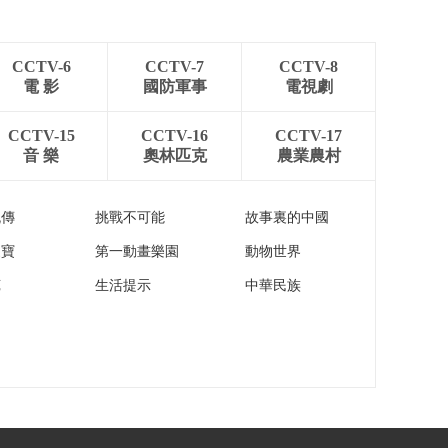
CCTV-6
CCTV-7
CCTV-8
電 影
國防軍事
電視劇
CCTV-15
CCTV-16
CCTV-17
音 樂
奧林匹克
農業農村
流傳
挑戰不可能
故事裏的中國
家寶
第一動畫樂園
動物世界
苑
生活提示
中華民族