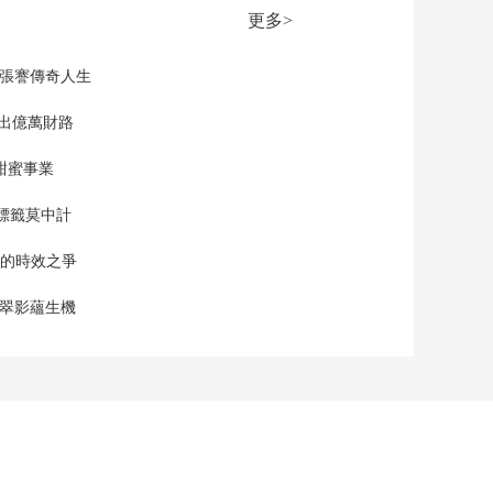
更多>
現張謇傳奇人生
”出億萬財路
甜蜜事業
標籤莫中計
單的時效之爭
漠翠影蘊生機