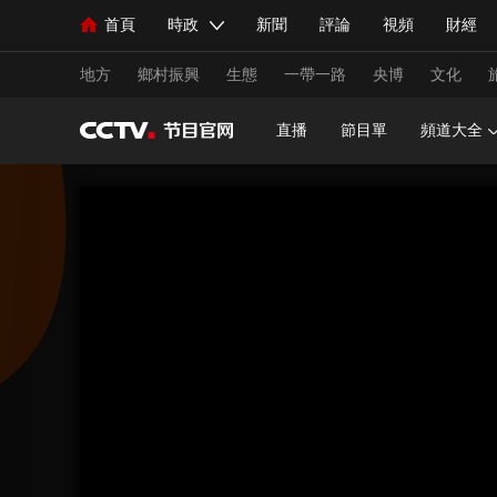
首頁
時政
新聞
評論
視頻
財經
人民領袖習近平
直播
海外頻道
片庫
iPanda
欄目大全
聯播+
English
中國領導人
節目單
Монгол
聽音
央視快評
微視頻
習
地方
鄉村振興
生態
一帶一路
央博
文化
直播
節目單
頻道大全
總台春晚
網絡春晚
共産黨員網
秧紀錄
新聞
國內
國際
評論
經濟
軍事
人民領袖習近平
聯播+
熱解讀
天天學習
視頻
小央視頻
小央直播
直播中國
熊貓
現場
前線
比劃
快看
藍海中國
新兵
體育
直播
競猜
2026年世界盃
2026年
VIP會員
CCTV奧林匹克頻道
生活體育大會