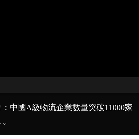
央博
非遺
文化
旅游
科普
健康
樂齡
閱讀
雲起
超級工廠
智敬中國
全民健康
顏選攻略
海洋
收視榜
總台企業白名單
：中國A級物流企業數量突破11000家
介