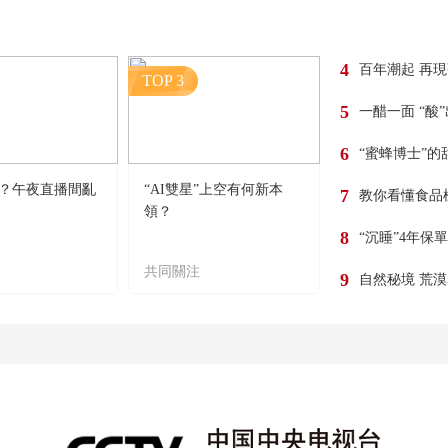
4
百年潮起 再
TOP 3
5
一醋一面 “酸
6
“蜜蜂博士”的
？午夜直播間亂
“AI雙星”上空有何新本
7
教你看懂食品
領？
8
“沉睡”4年保
共同關注
9
自然秘境 荒