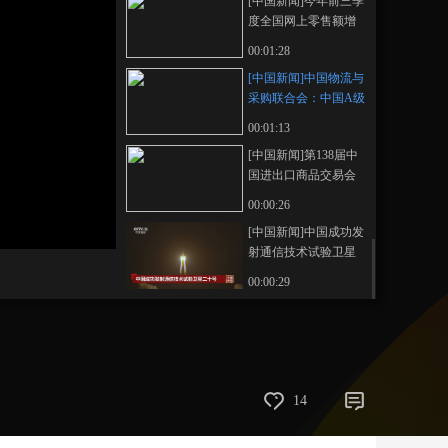
[中国新闻]今年前三季
度全国网上零售额增
藝術
汽車
數智
5G
産業+
长9.8%
00:01:28
時尚
天氣
才藝
網展
央央好物
[中国新闻]中国物流与
采购联合会：中国A级
物流企业数量突破
00:01:13
11000家
[中国新闻]第138届中
国进出口商品交易会
二期开展首日 境外采
00:00:26
购商超19万人次
[中国新闻]中国成功发
射通信技术试验卫星
二十号
00:00:29
14