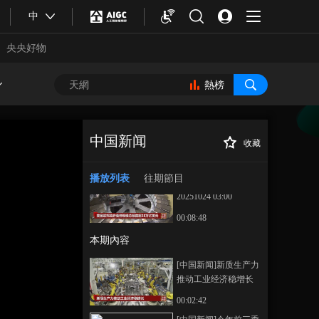
中
《中国新闻》
20251024 11:51
央央好物
00:06:44
《中国新闻》
熱榜
20251024 07:00
00:26:06
《中国新闻》
中国新闻
20251024 04:00
收藏
[中国新闻]中国物
正在播放
00:27:44
流与采购联合会：中国A级物流
播放列表
往期節目
《中国新闻》
企业数量突破11000家
20251024 03:00
00:08:48
本期內容
[中国新闻]新质生产力
推动工业经济稳增长
合體育
亞冬會
00:02:42