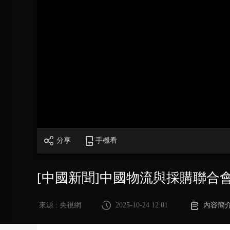
財經
教育
鄉村振興
生態環境
一帶一路
大國智造
大國展會
大國保險
雲頂對話
CCTV.節目官網
直播
節目單
欄目
片庫
分享
手機看
[中國新聞]中國物流與採購聯合會
來源 : 央視網
2025-10-24 12:01
內容簡