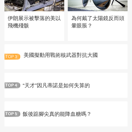
伊朗展示被擊落的美以
為何戴了太陽鏡反而頭
飛機殘骸
暈眼脹？
美國擬動用戰術核武器對抗大國
TOP
3
“天才”因凡蒂諾是如何失算的
TOP
4
飯後踮腳尖真的能降血糖嗎？
TOP
5