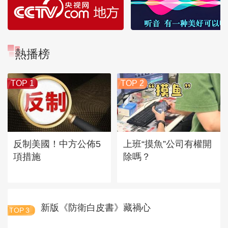
熱播榜
TOP 1
TOP 2
反制美國！中方公佈5
上班“摸魚”公司有權開
項措施
除嗎？
新版《防衛白皮書》藏禍心
TOP
3