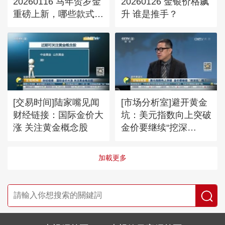
20260116 马年贺岁金
20260126 金银价格飙
重磅上新，哪些款式值
升 谁是推手？
得入手？（下）
[交易时间]陆家嘴见闻
[市场分析室]避开黄金
财经链接：国际金价大
坑：美元指数向上突破
涨 关注黄金概念股
金价要继续“挖深
坑”吗？
加載更多