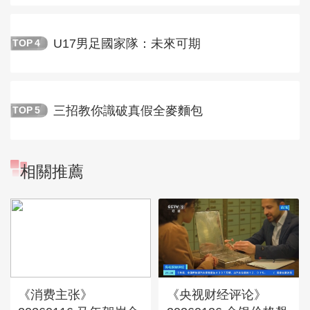
U17男足國家隊：未來可期
TOP
4
三招教你識破真假全麥麵包
TOP
5
相關推薦
《消费主张》
《央视财经评论》