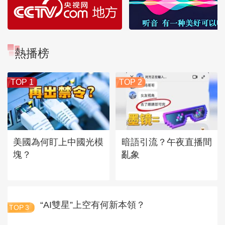
熱播榜
TOP 1
TOP 2
美國為何盯上中國光模
暗語引流？午夜直播間
塊？
亂象
“AI雙星”上空有何新本領？
TOP
3