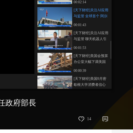
00:02:14
股份
藝術
汽車
數智
5G
産業+
[天下财经]关注AI应用
与监管 全球首个 阿尔
時尚
天氣
才藝
網展
央央好物
巴尼亚总理任命AI数
00:01:43
字人出任政府部长
[天下财经]关注AI应用
与监管 聊天机器人引
发安全担忧 7家美国科
00:01:53
技公司遭调查
[天下财经]美国会预算
办公室大幅下调美国
今年经济增长预期
00:00:39
[天下财经]美国9月密
歇根大学消费者信心
指数初值同比下降21%
00:01:13
出任政府部長
[天下财经]巴西财政
部：美加征关税或致
巴西GDP下降0.2个百
00:01:26
14
分点
[天下财经]减少对美依
赖 加拿大宣布首批重