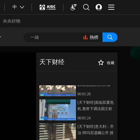
警方发现疑似凶器
[天下财经]美国芝加
中
哥：移民执法人员射
杀一拒捕男子引发抗
央央好物
00:01:44
议
[天下财经]一架波音
737客机迫降日本关西
熱榜
机场 五人受伤
00:01:00
[天下财经]韩国：米价
高企 政府将追加投放
天下财经
收藏
2.5万吨储备米
00:01:12
[天下财经]关注AI
正在播放
应用与监管 全球首个 阿尔巴尼
[天下财经]西班牙南部
亚总理任命AI数字人出任政府
因禽流感疫情关闭多
部长
处景点
00:01:26
[天下财经]面临双重危
机 惠誉下调法国主权
信用评级
00:01:24
合體育
亞冬會
[天下财经]意大利：乔
治·阿玛尼遗嘱公开 授
意继承人出售集团15%