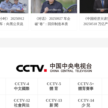
时》 20250912
《对话》 20250927 车企
《中国经济大讲
车：向黑公关说
破“卷”：回归制造本质
20250518 万
版图：新型储能
花”
CCTV-4
CCTV-5
CCTV-5+
中文國際
體 育
體育賽事
CCTV-12
CCTV-13
CCTV-14
社會與法
新 聞
少 兒