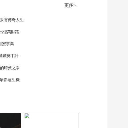
更多>
現張謇傳奇人生
”出億萬財路
甜蜜事業
標籤莫中計
單的時效之爭
漠翠影蘊生機