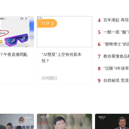
4
百年潮起 再
TOP 3
5
一醋一面 “酸
6
“蜜蜂博士”的
？午夜直播間亂
“AI雙星”上空有何新本
7
教你看懂食品
領？
8
“沉睡”4年保
共同關注
9
自然秘境 荒