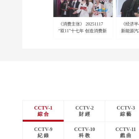
《消费主张》 20251117
《经济半小
“双11”十七年 创造消费新
新能源汽
场景：科技赋能
不！
CCTV-1
CCTV-2
CCTV-3
綜 合
財 經
綜 藝
CCTV-9
CCTV-10
CCTV-11
紀 錄
科 教
戲 曲