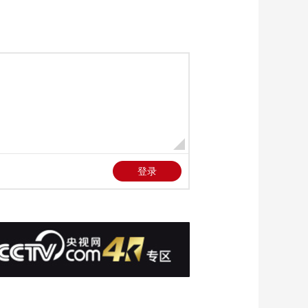
点基建项目
00:01:26
[天下财经]英国：小学
新生坐不直 或与过度
使用电子产品有关
00:01:13
[天下财经]俄罗斯发生
缆车索道断裂事故 致2
人死亡
00:00:18
[天下财经]哥伦比亚一
非法金矿坍塌 7人被困
00:00:20
[天下财经]日本：1小
时内256人完成百米接
力赛 创纪录
00:00:15
[天下财经]旅美大熊
猫“青宝”迎来4周岁生
日
00:00:24