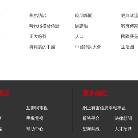
播
焦點訪談
晚間新聞
經典咏
法
時代楷模發佈廳
開講啦
我有傳
然
正大綜藝
人口
國際藝
眼
典籍裏的中國
中國詩詞大會
生活圈
概況
更多鏈結
互聯網電視
網上有害信息舉報專區
音
手機電視
辟謠平台
法律顧問
媒
幫助中心
望海熱線
人才招聘