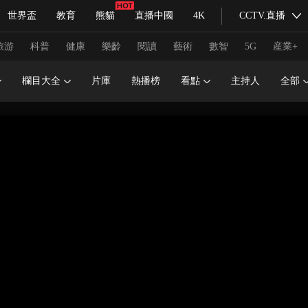
世界盃
教育
熊貓
直播中國
4K
CCTV.直播
式妙語
主持人
下載央視影音
熱解讀
天天學習
旅游
科普
健康
樂齡
閱讀
藝術
數智
5G
産業+
欄目大全
片庫
熱播榜
看點
主持人
全部
紀錄片網
國家大劇院
大型活動
科技
法治
文娛
人物
公益
圖片
習式妙語
央視快評
央視網評
光華銳評
鋒面
頻道
VR/AR
4K專區
全景新聞
請入列
人生第一次
人生第二次
冬奧會
CBA
NBA
中超
國足
國際足球
網球
綜
體育江湖
文化體育
冰雪道路
足球道路