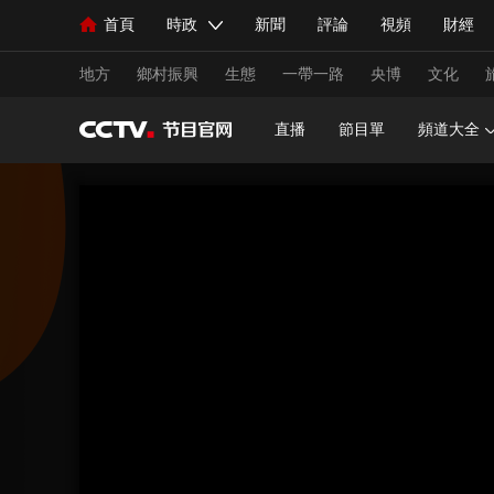
首頁
時政
新聞
評論
視頻
財經
人民領袖習近平
直播
海外頻道
片庫
iPanda
欄目大全
聯播+
English
中國領導人
節目單
Монгол
聽音
央視快評
微視頻
習
地方
鄉村振興
生態
一帶一路
央博
文化
直播
節目單
頻道大全
總台春晚
網絡春晚
共産黨員網
秧紀錄
新聞
國內
國際
評論
經濟
軍事
人民領袖習近平
聯播+
熱解讀
天天學習
視頻
小央視頻
小央直播
直播中國
熊貓
現場
前線
比劃
快看
藍海中國
新兵
體育
直播
競猜
2026年世界盃
2026年
VIP會員
CCTV奧林匹克頻道
生活體育大會