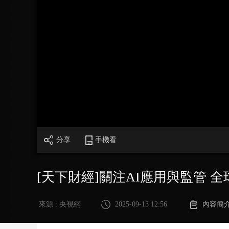
財經
教育
鄉村振興
生態環境
一帶一路
大國智造
大國展會
大國保險
雲頂對話
CCTV.節目官網
直播
節目單
欄目
片庫
分享
手機看
[天下財經]關注AI應用與監管 
來源 : 央視網
2025-09-13 12:56
內容簡