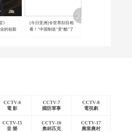
堂》
[今日亚洲]令世界刮目相
《今日关注》 20260802
亿产业的创新
看！“中国制造”变“酷”了
特朗普叫停“最大规模”
“多点开
击 伊朗称摧毁美军F-35
机
CCTV-6
CCTV-7
CCTV-8
電 影
國防軍事
電視劇
CCTV-15
CCTV-16
CCTV-17
音 樂
奧林匹克
農業農村