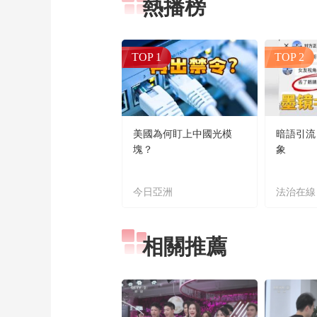
熱播榜
TOP 1
TOP 2
美國為何盯上中國光模
暗語引流
塊？
象
今日亞洲
法治在線
相關推薦