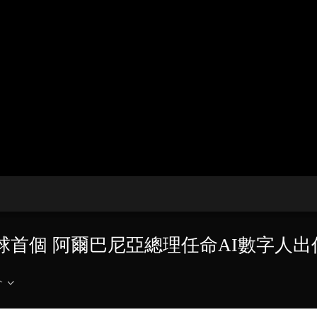
央博
非遺
文化
旅游
科普
健康
樂齡
閱讀
雲起
超級工廠
智敬中國
全民健康
顏選攻略
海洋
收視榜
總台企業白名單
全球首個 阿爾巴尼亞總理任命AI數字人
介