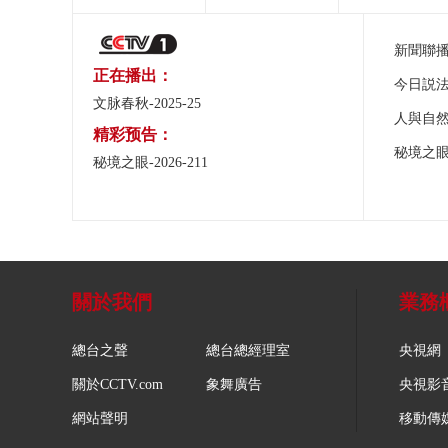
新聞聯
正在播出：
今日説
文脉春秋-2025-25
人與自
精彩预告：
秘境之
秘境之眼-2026-211
關於我們
業務
總台之聲
總台總經理室
央視網
關於CCTV.com
象舞廣告
央視影
網站聲明
移動傳