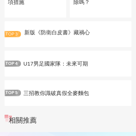
項措施
除嗎？
新版《防衛白皮書》藏禍心
TOP
3
U17男足國家隊：未來可期
TOP
4
三招教你識破真假全麥麵包
TOP
5
相關推薦