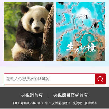
央視網首頁
|
央視節目官網首頁
京ICP備10003349號-1
中央廣播電視總台
央視網
版權所有