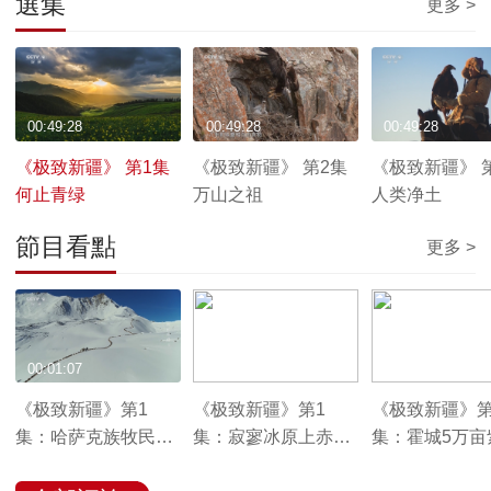
選集
更多 >
00:49:28
00:49:28
00:49:28
《极致新疆》 第1集
《极致新疆》 第2集
《极致新疆》 
何止青绿
万山之祖
人类净土
節目看點
更多 >
00:01:07
00:01:26
00:01:25
《极致新疆》第1
《极致新疆》第1
《极致新疆》第
集：哈萨克族牧民冬
集：寂寥冰原上赤狐
集：霍城5万亩
日艰难转场
的破雪一击
浪花组成中国