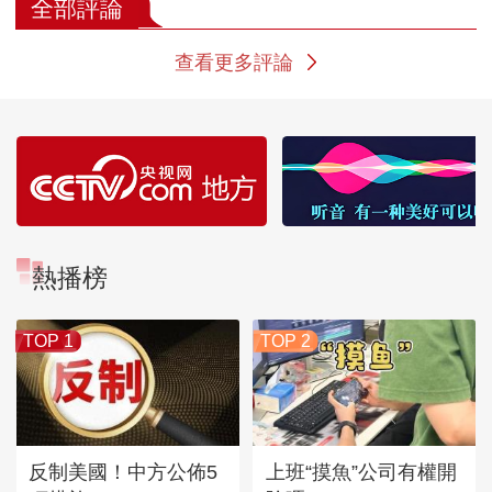
衣草基地
全部評論
查看更多評論
熱播榜
TOP 1
TOP 2
反制美國！中方公佈5
上班“摸魚”公司有權開