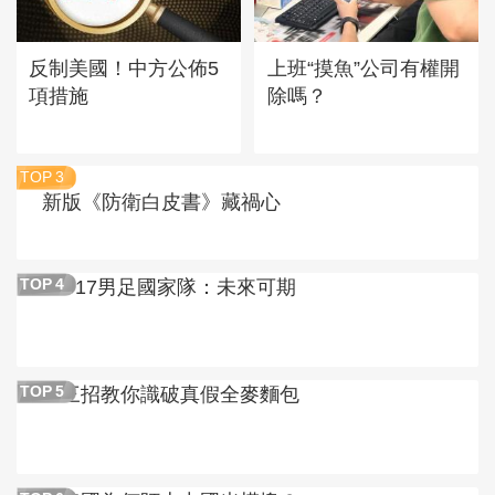
反制美國！中方公佈5
上班“摸魚”公司有權開
項措施
除嗎？
TOP
3
新版《防衛白皮書》藏禍心
U17男足國家隊：未來可期
TOP
4
三招教你識破真假全麥麵包
TOP
5