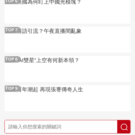
美國為何盯上中國光模塊？
TOP
6
暗語引流？午夜直播間亂象
TOP
7
“AI雙星”上空有何新本領？
TOP
8
百年潮起 再現張謇傳奇人生
TOP
9