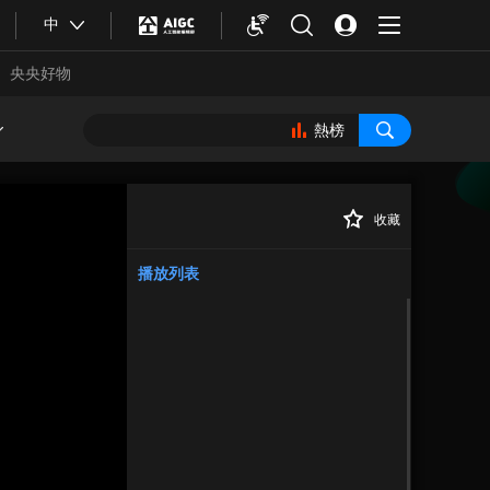
中
央央好物
熱榜
收藏
正在播放
播放列表
合體育
亞冬會