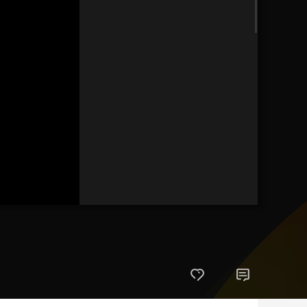
藝術
汽車
數智
5G
産業+
時尚
天氣
才藝
網展
央央好物