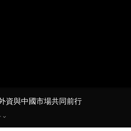
央博
非遺
文化
旅游
科普
健康
樂齡
閱讀
雲起
超級工廠
智敬中國
全民健康
顏選攻略
海洋
收視榜
總台企業白名單
 外資與中國市場共同前行
介