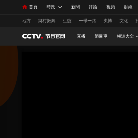
首頁
時政
新聞
評論
視頻
財經
人民領袖習近平
直播
海外頻道
片庫
iPanda
欄目大全
聯播+
English
中國領導人
節目單
Монгол
聽音
央視快評
微視頻
習
地方
鄉村振興
生態
一帶一路
央博
文化
直播
節目單
頻道大全
總台春晚
網絡春晚
共産黨員網
秧紀錄
新聞
國內
國際
評論
經濟
軍事
人民領袖習近平
聯播+
熱解讀
天天學習
視頻
小央視頻
小央直播
直播中國
熊貓
現場
前線
比劃
快看
藍海中國
新兵
體育
直播
競猜
2026年世界盃
2026年
VIP會員
CCTV奧林匹克頻道
生活體育大會