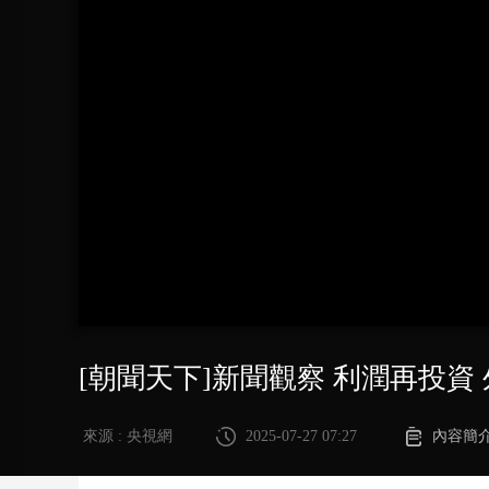
財經
教育
鄉村振興
生態環境
一帶一路
大國智造
大國展會
大國保險
雲頂對話
CCTV.節目官網
直播
節目單
欄目
片庫
[朝聞天下]新聞觀察 利潤再投資
來源 : 央視網
2025-07-27 07:27
內容簡