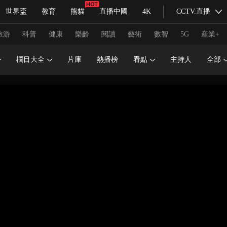
世界盃
教育
熊貓
直播中國
4K
CCTV.直播
式妙語
主持人
下載央視影音
熱解讀
天天學習
旅游
科普
健康
樂齡
閱讀
藝術
數智
5G
産業+
欄目大全
片庫
熱播榜
看點
主持人
全部
紀錄片網
國家大劇院
大型活動
科技
法治
文娛
人物
公益
圖片
習式妙語
央視快評
央視網評
光華銳評
鋒面
頻道
VR/AR
4K專區
全景新聞
請入列
人生第一次
人生第二次
冬奧會
CBA
NBA
中超
國足
國際足球
網球
綜
體育江湖
文化體育
冰雪道路
足球道路