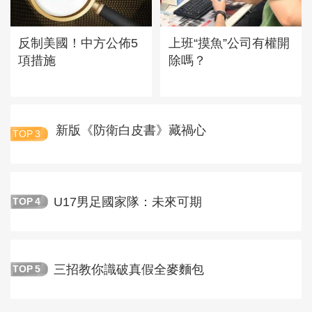
反制美國！中方公佈5
上班“摸魚”公司有權開
項措施
除嗎？
新版《防衛白皮書》藏禍心
TOP
3
U17男足國家隊：未來可期
TOP
4
三招教你識破真假全麥麵包
TOP
5