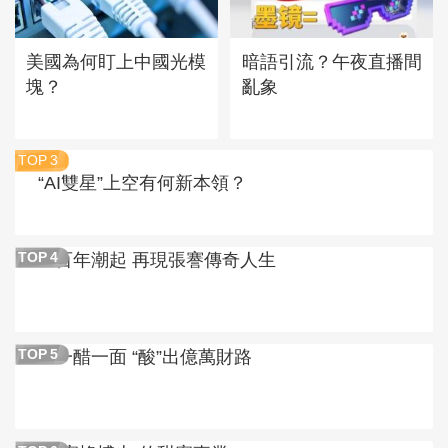
美國為何盯上中國光模
暗語引流？午夜直播間
塊？
亂象
TOP
3
“AI雙星”上空有何新本領？
百年潮起 再現張謇傳奇人生
TOP
4
一醋一面 “酸”出億萬財路
TOP
5