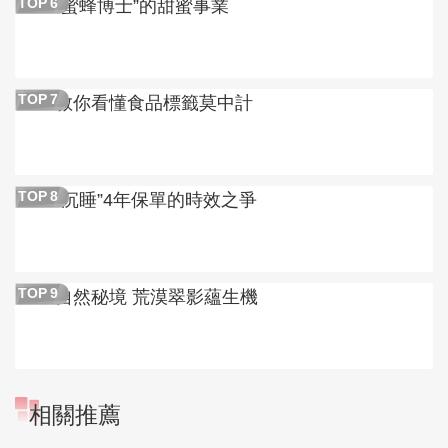
“蜜蜂博士”的甜蜜事業
TOP
6
教你看懂食品標籤莫中計
TOP
7
“沉睡”4年保單的時效之爭
TOP
8
自然秘境 荒漠翠影蘊生機
TOP
9
相關推薦