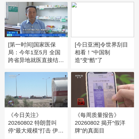
[第一时间]国家医保
[今日亚洲]令世界刮目
局：今年1至5月 全国
相看！“中国制
跨省异地就医直接结算
造”变“酷”了
1.47亿人次
《今日关注》
《每周质量报告》
20260802 特朗普叫
20260802 揭开“假洋
停“最大规模”打击 伊朗
牌”的真面目
称摧毁美军F-35战机