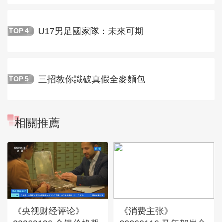
U17男足國家隊：未來可期
TOP
4
三招教你識破真假全麥麵包
TOP
5
相關推薦
《央视财经评论》
《消费主张》