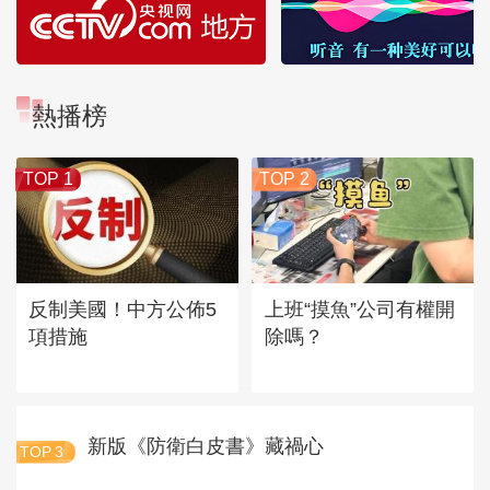
熱播榜
TOP 1
TOP 2
反制美國！中方公佈5
上班“摸魚”公司有權開
項措施
除嗎？
新版《防衛白皮書》藏禍心
TOP
3