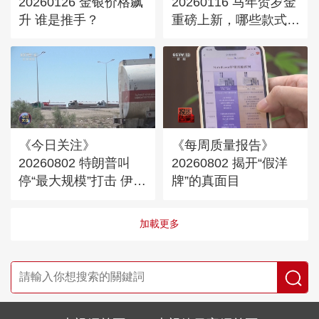
20260126 金银价格飙
20260116 马年贺岁金
升 谁是推手？
重磅上新，哪些款式值
得入手？（下）
《今日关注》
《每周质量报告》
20260802 特朗普叫
20260802 揭开“假洋
停“最大规模”打击 伊朗
牌”的真面目
称摧毁美军F-35战机
加載更多