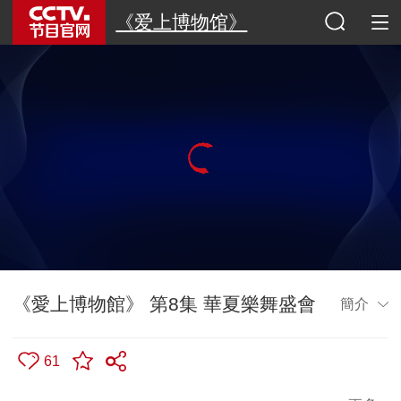
《爱上博物馆》
《愛上博物館》 第8集 華夏樂舞盛會
簡介
61