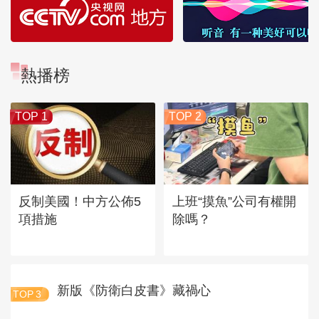
熱播榜
TOP 1
TOP 2
反制美國！中方公佈5
上班“摸魚”公司有權開
項措施
除嗎？
新版《防衛白皮書》藏禍心
TOP
3