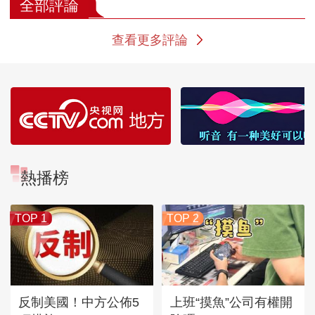
代贵族女性对美的追
素纱单衣 展现了汉代
中不可缺少的
全部評論
求
工匠的高超技艺
查看更多評論
熱播榜
TOP 1
TOP 2
反制美國！中方公佈5
上班“摸魚”公司有權開