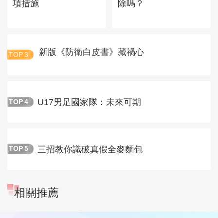
項措施
除嗎？
新版《防衛白皮書》藏禍心
TOP
3
U17男足國家隊：未來可期
TOP
4
三招教你識破真假全麥麵包
TOP
5
相關推薦