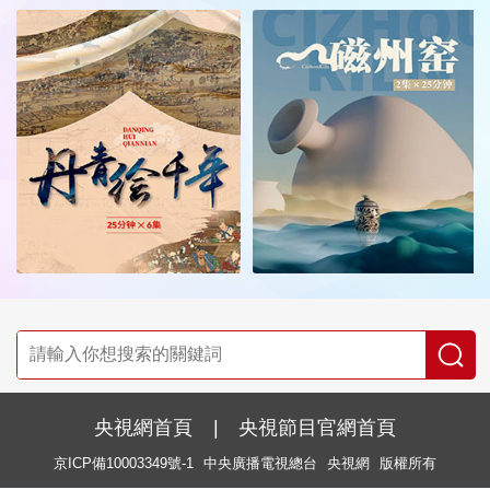
央視網首頁
|
央視節目官網首頁
京ICP備10003349號-1
中央廣播電視總台
央視網
版權所有