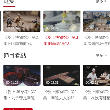
選集
更多 >
00:24:39
00:24:39
00:24:39
《爱上博物馆》 第2
《爱上博物馆》 第3
《爱上博物馆》
集 回到蹴鞠时代
集 时尚唐“潮”人
集 晋地礼乐与
節目看點
更多 >
00:01:23
00:02:31
00:02:16
《爱上博物馆》第1
《爱上博物馆》第1
《爱上博物馆》
集：九子奁是辛追夫
集：辛追夫人的印花
集：在没有辣
人的化妆盒 反映了汉
敷彩纱直裾丝绵袍和
代 豆豉就成为