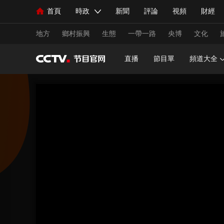
首頁
時政
新聞
評論
視頻
財經
人民領袖習近平
直播
海外頻道
片庫
iPanda
欄目大全
聯播+
English
中國領導人
節目單
Монгол
聽音
央視快評
微視頻
習
地方
鄉村振興
生態
一帶一路
央博
文化
直播
節目單
頻道大全
總台春晚
網絡春晚
共産黨員網
秧紀錄
新聞
國內
國際
評論
經濟
軍事
人民領袖習近平
聯播+
熱解讀
天天學習
視頻
小央視頻
小央直播
直播中國
熊貓
現場
前線
比劃
快看
藍海中國
新兵
體育
直播
競猜
2026年世界盃
2026年
VIP會員
CCTV奧林匹克頻道
生活體育大會