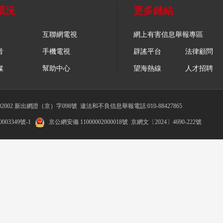
概況
更多鏈結
互聯網電視
網上有害信息舉報專區
音
手機電視
辟謠平台
法律顧問
媒
幫助中心
望海熱線
人才招聘
002 新出網證（京）字098號
違法和不良信息舉報電話:010-88427865
003349號-1
京公網安備 11000002000018號
京網文〔2024〕4690-222號