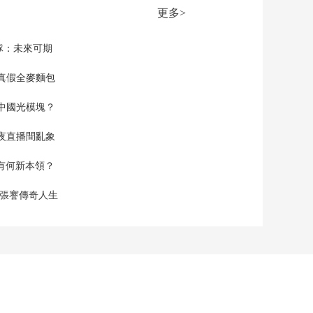
浒苔侵袭 综合覆盖面
更多>
积约712平方公里
00:01:02
[朝闻天下]烟台海域遭
隊：未來可期
浒苔侵袭 症结与出路
何在？什么是浒苔？
真假全麥麵包
00:00:51
为何会大面积出现？
[朝闻天下]烟台海域遭
中國光模塊？
浒苔侵袭 症结与出路
何在？浒苔覆盖沙滩
00:01:06
夜直播間亂象
及海面 会带来哪些影
[朝闻天下]烟台海域遭
响？
浒苔侵袭 症结与出路
空有何新本領？
何在？除了人工打捞
00:01:09
还有哪些方法治理浒
現張謇傳奇人生
[朝闻天下]广东佛山
苔？
第十五届全国运动会
龙舟项目决赛开赛
00:01:08
[朝闻天下]温布尔登网
球锦标赛 张帅/阿雷瓦
洛组合晋级混双16强
00:00:32
[朝闻天下]法国 百年