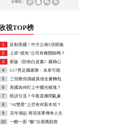
分享到：
收視TOP榜
1
反制美國！中方公佈5項措施
2
上班“摸魚”公司有權開除嗎？
3
新版《防衛白皮書》藏禍心
4
U17男足國家隊：未來可期
5
三招教你識破真假全麥麵包
6
美國為何盯上中國光模塊？
7
暗語引流？午夜直播間亂象
8
“AI雙星”上空有何新本領？
9
百年潮起 再現張謇傳奇人生
10
一醋一面 “酸”出億萬財路