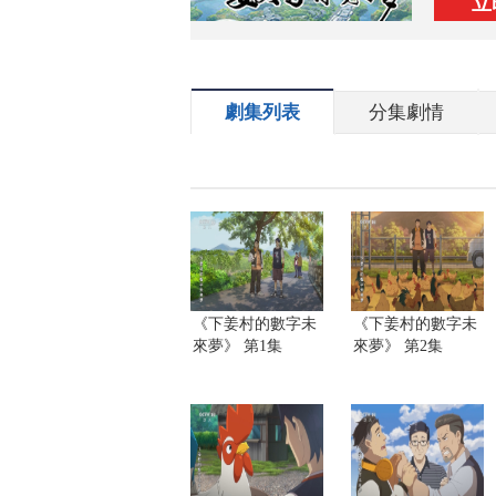
立
劇集列表
分集劇情
《下姜村的數字未
《下姜村的數字未
來夢》 第1集
來夢》 第2集