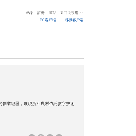
登錄
|
註冊
|
幫助
返回央視網
>>
PC客戶端
移動客戶端
音
熱榜
微視頻
兒
音樂
體育賽事
農業農村
村的創業經歷，展現浙江農村依託數字技術