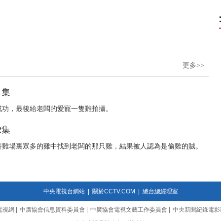
更多>>
1集
成功，最後給老闆的愛寵一隻雞拍攝。
2集
養雞場裏眾多的雞中找到老闆的那只雞，結果被人認為是偷雞的賊。
中央電視台網站
|
關於CCTV.COM
|
總台總經理室
電視網
|
中廣協會信息資料委員會
|
中廣協會電視文藝工作委員會
|
中央新聞紀錄電影