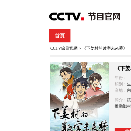
首頁
直播
節目單
CCTV節目官網
> 《下姜村的數字未來夢》
綜合
新聞
財經
綜藝
中文國際
體
《下姜
年份：
類別：
生
産地：
內
簡介：
該
推動鄉村