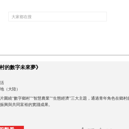
頻道大全
欄目大全
片庫
4K專區
聽
育
電影
國防軍事
電視劇
紀錄
科教
戲曲
社會與法
少
村的數字未來夢》
活
地（大陸）
片圍繞“數字鄉村”“智慧農業”“生態經濟”三大主題，通過青年角色在鄉
振興與共同富裕的實踐成果。