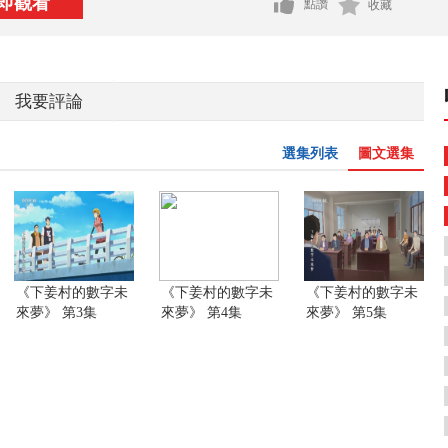
即觀看
點讚
收藏
我要評論
選集列表
圖文選集
《下姜村的數字未
《下姜村的數字未
《下姜村的數字未
來夢》 第3集
來夢》 第4集
來夢》 第5集