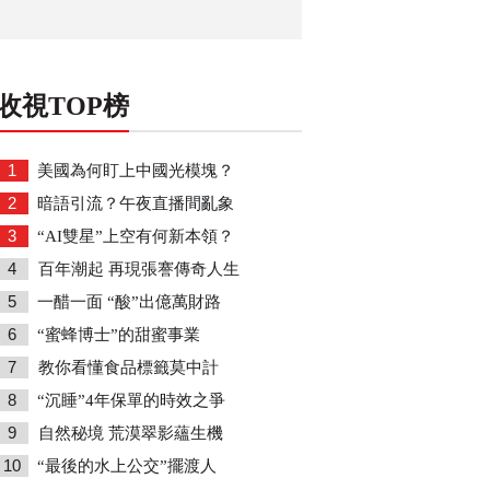
收視TOP榜
1
美國為何盯上中國光模塊？
2
暗語引流？午夜直播間亂象
3
“AI雙星”上空有何新本領？
4
百年潮起 再現張謇傳奇人生
5
一醋一面 “酸”出億萬財路
6
“蜜蜂博士”的甜蜜事業
7
教你看懂食品標籤莫中計
8
“沉睡”4年保單的時效之爭
9
自然秘境 荒漠翠影蘊生機
10
“最後的水上公交”擺渡人