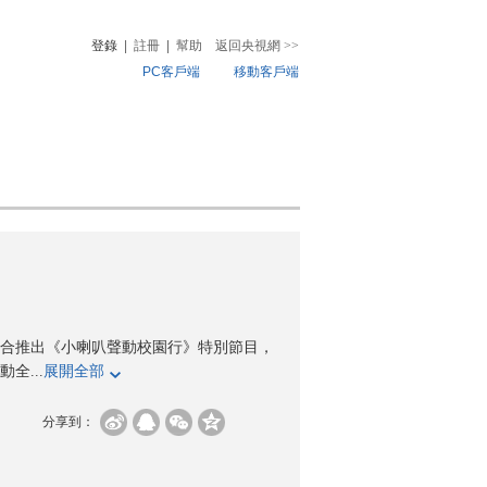
登錄
|
註冊
|
幫助
返回央視網
>>
PC客戶端
移動客戶端
音
熱榜
微視頻
兒
音樂
體育賽事
農業農村
，聯合推出《小喇叭聲動校園行》特別節目，
全...
展開全部
分享到：