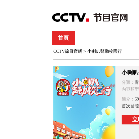
首頁
直播
節目單
CCTV節目官網
> 小喇叭聲動校園行
綜合
新聞
財經
綜藝
中文國際
體
小喇叭
分類：
青
內容類型
簡介：
6
首次登陸
立