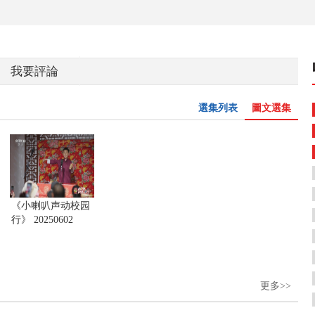
我要評論
選集列表
圖文選集
《小喇叭声动校园
行》 20250602
更多>>