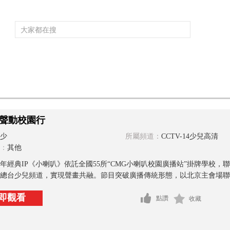
頻道大全
欄目大全
片庫
4K專區
聽
育
電影
國防軍事
電視劇
紀錄
科教
戲曲
社會與法
少
聲動校園行
少
所屬頻道：
CCTV-14少兒高清
：
其他
9年經典IP《小喇叭》依託全國55所“CMG小喇叭校園廣播站”掛牌學校
總台少兒頻道，實現聲畫共融。節目突破廣播傳統形態，以北京主會場聯動
即觀看
點讚
收藏