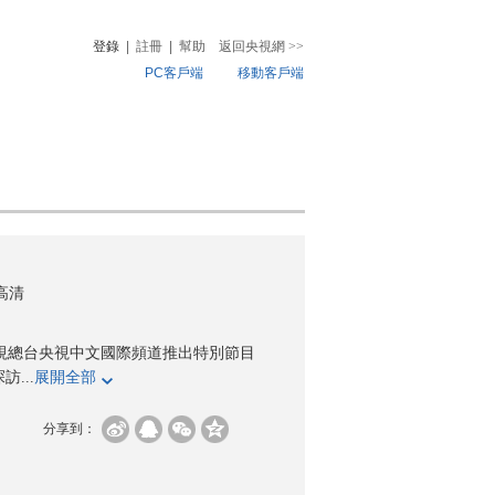
登錄
|
註冊
|
幫助
返回央視網
>>
PC客戶端
移動客戶端
音
熱榜
微視頻
兒
音樂
體育賽事
農業農村
)高清
視總台央視中文國際頻道推出特別節目
...
展開全部
分享到：