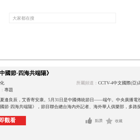
頻道大全
欄目大全
片庫
4K專區
聽
》
育
電影
國防軍事
電視劇
紀錄
科教
戲曲
社會與法
少
中國節·四海共端陽》
化
所屬頻道：
CCTV-4中文國際(亞
：
專題
夏逢良辰，艾香寄安康。5月31日是中國傳統節日——端午。中央廣播電
國節·四海共端陽》，節目聯合總台海內外記者、海外華人俱樂部，多路探訪
即觀看
點讚
收藏