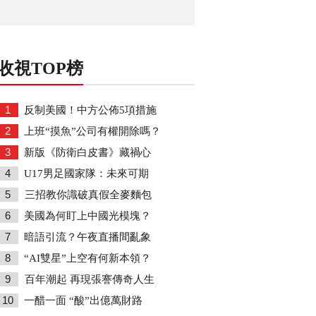
收視TOP榜
1
反制美國！中方公佈5項措施
2
上班“摸魚”公司有權開除嗎？
3
新版《防衛白皮書》藏禍心
4
U17男足國家隊：未來可期
5
三招教你識破真假全麥麵包
6
美國為何盯上中國光模塊？
7
暗語引流？午夜直播間亂象
8
“AI雙星”上空有何新本領？
9
百年潮起 再現張謇傳奇人生
10
一醋一面 “酸”出億萬財路