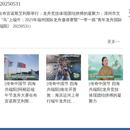
250531
在布宜诺斯艾利斯举行；龙舟竞技体现团结拼搏的凝聚力；漳州市文
马”上端午；2025年福州国际龙舟邀请赛暨“一带一路”青年龙舟国际
 20250531）
更多>>
[传奇中国节 四海
[传奇中国节 四海
[传奇中国节 四海
共端阳]阿根廷端
共端阳]南非开普
共端阳]龙舟竞技
午节龙舟大赛在布
敦：海滨运河上举
体现团结拼搏的凝
宜诺斯艾利斯...
行端午龙舟比...
聚力