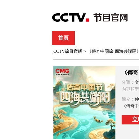
首頁
直播
節目單
CCTV節目官網
> 《傳奇中國節·四海共端陽
綜合
新聞
財經
綜藝
中文國際
體
《傳奇
分類：
文
內容類型
簡介：
仲
《傳奇中
立