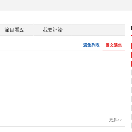
節目看點
我要評論
選集列表
圖文選集
更多>>