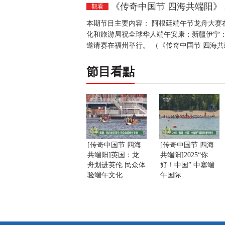
《传奇中国节 四海共端阳》 20
觀看
本期节目主要内容： 阿根廷端午节龙舟大赛
化和旅游局祝全球华人端午安康；新疆伊宁：“
邀请赛在福州举行。 （《传奇中国节 四海共端阳》
節目看點
[传奇中国节 四海
[传奇中国节 四海
共端阳]英国：龙
共端阳]2025“你
舟划进英伦 民众体
好！中国” 中塞端
验端午文化
午国际...