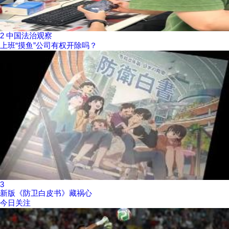
2
中国法治观察
上班“摸鱼”公司有权开除吗？
3
新版《防卫白皮书》藏祸心
今日关注