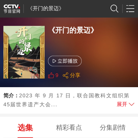
《开门的景迈》
《开门的景迈》
9
分享
简介：
2023 年 9 月 17 日，联合国教科文组织第
展开
45届世界遗产大会...
选集
精彩看点
分集剧情