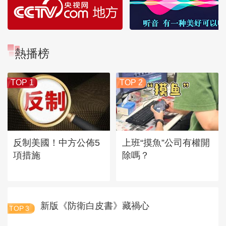
熱播榜
TOP 1
TOP 2
反制美國！中方公佈5
上班“摸魚”公司有權開
項措施
除嗎？
新版《防衛白皮書》藏禍心
TOP
3