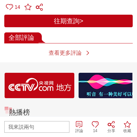
14
往期查詢>
全部評論
查看更多評論
熱播榜
我來説兩句
TOP 1
TOP 2
評論
14
分享
收藏
“蜜蜂博士”的甜蜜事業