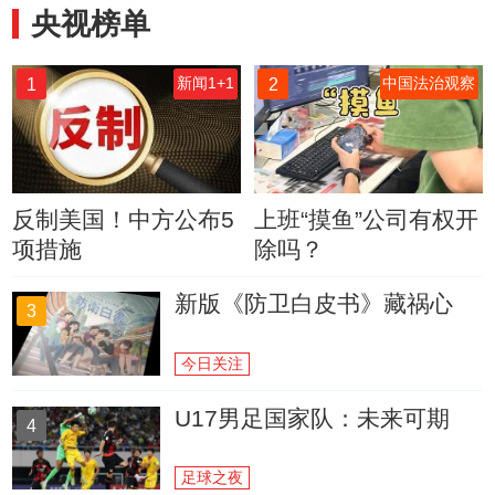
央视榜单
1
2
新闻1+1
中国法治观察
反制美国！中方公布5
上班“摸鱼”公司有权开
项措施
除吗？
新版《防卫白皮书》藏祸心
3
今日关注
U17男足国家队：未来可期
4
足球之夜