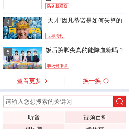
防务新观察
“天才”因凡蒂诺是如何失算的
4
世界周刊
饭后踮脚尖真的能降血糖吗？
5
职场健康课
查看更多
换一换
听音
视频百科