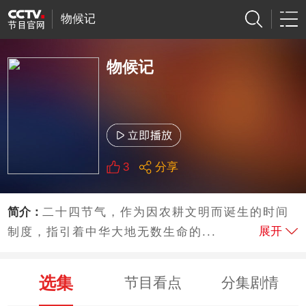
物候记
物候记
3
分享
简介：
二十四节气，作为因农耕文明而诞生的时间
展开
制度，指引着中华大地无数生命的...
选集
节目看点
分集剧情