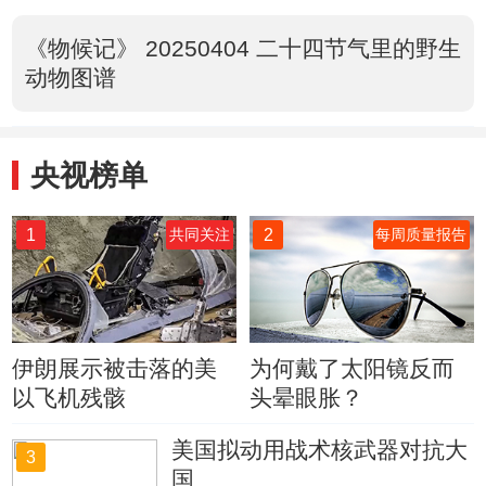
《物候记》 20250404 二十四节气里的野生
动物图谱
央视榜单
1
2
共同关注
每周质量报告
伊朗展示被击落的美
为何戴了太阳镜反而
以飞机残骸
头晕眼胀？
美国拟动用战术核武器对抗大
3
国