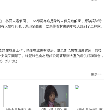
勸二林回去露個面，二林卻認為這是陳玲自個兒造的孽，應該讓陳玲
稱有人要打死他，馮邱蘭聽後，立馬帶着村裏的年輕人趕到了二林家。
董艷在城裏工作，也住在城裏有樓房。董老爹也想在城裏買房，然後
一支就又團聚了。綠豐綠色食材經銷公司要舉辦大型的産供銷聯誼會，
 第13集）
更多>>
《青山是故鄉》老
《青山是故鄉》董
《青山是故鄉》董