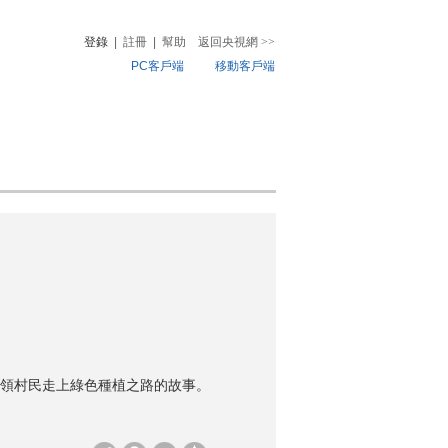
登錄
|
註冊
|
幫助
返回央視網
>>
PC客戶端
移動客戶端
音
熱榜
微視頻
兒
音樂
體育賽事
農業農村
領村民走上綠色種植之路的故事。