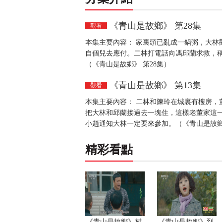
《青山是故鄉》 第28集
觀看
本集主要內容： 家裏頭已亂成一鍋粥，大林
自個兒去應付。二林打電話向馮邱蘭求救，
（《青山是故鄉》 第28集）
《青山是故鄉》 第13集
觀看
本集主要內容： 二林和陳玲在城裏有樓房，
把大林和邱蘭接過去一塊住，這樣老董家這
小趙通知大林一定要來參加。（《青山是故鄉》
精彩看點
《青山是故鄉》村
《青山是故鄉》到