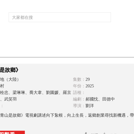
頻道大全
欄目大全
片庫
4K專區
聽
育
電影
國防軍事
電視劇
紀錄
科教
戲曲
社會與法
少
是故鄉》
地（大陸）
集數：
29
村
年份：
2025
栓忠、梁琳琳、喬大韋、劉園媛、羅京
語種：
、武笑羽
編劇：
郝國忱、田德中
：
導演：
劉洋
青山是故鄉》電視劇講述向下紮根，向上生長，返鄉創業尋找新機遇，帶