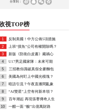
分享到：
收視TOP榜
1
反制美國！中方公佈5項措施
2
上班“摸魚”公司有權開除嗎？
3
新版《防衛白皮書》藏禍心
4
U17男足國家隊：未來可期
5
三招教你識破真假全麥麵包
6
美國為何盯上中國光模塊？
7
暗語引流？午夜直播間亂象
8
“AI雙星”上空有何新本領？
9
百年潮起 再現張謇傳奇人生
10
一醋一面 “酸”出億萬財路