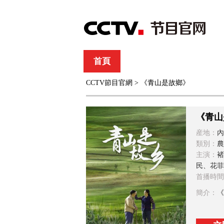
首頁
直播
節目單
CCTV節目官網
> 《青山是故鄉》
綜合
新聞
財經
綜藝
中文國際
體
《青山
産地：
內
類別：
農
主演：
褚
民、花菲
首播時間
簡介：
《