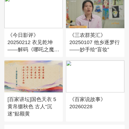
《今日影评》
《三农群英汇》
20250212 衣见乾坤
20250107 他乡逐梦行
——解码《哪吒之魔童
——妙手绘“盲妆”
闹海》中的穿搭美学
[百家讲坛]国色天衣 5
《百家说故事》
黄帛缀秋色 古人“沉
20260228
迷”贴额黄