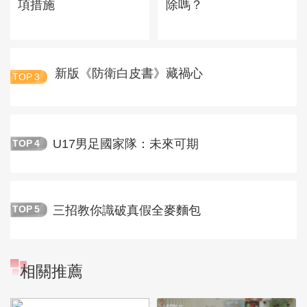
項措施
除嗎？
新版《防衛白皮書》藏禍心
TOP
3
U17男足國家隊：未來可期
TOP
4
三招教你識破真假全麥麵包
TOP
5
相關推薦