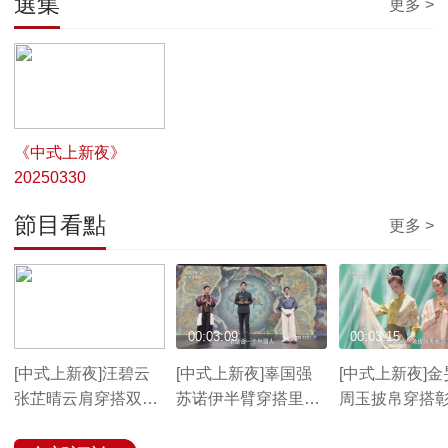
選集
更多 >
00:55:44
《中式上新夜》
20250330
節目看點
更多 >
00:03:36
00:03:09
00:03:15
[中式上新夜]汪碧云
[中式上新夜]辜国强
[中式上新夜]金
张芷晴云肩穿搭双重
苏诺伊半臂穿搭里的
周玉披帛穿搭
魅力
传统文化
性柔美