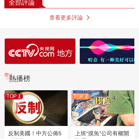
全部評論
查看更多評論
熱播榜
TOP 1
TOP 2
反制美國！中方公佈5
上班“摸魚”公司有權開