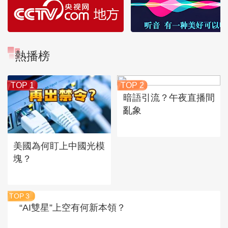
熱播榜
TOP 1
TOP 2
暗語引流？午夜直播間
亂象
美國為何盯上中國光模
塊？
TOP
3
“AI雙星”上空有何新本領？