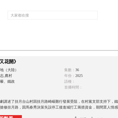
頻道大全
欄目大全
片庫
4K專區
聽
育
電影
國防軍事
電視劇
紀錄
科教
戲曲
社會與法
少
又花開》
地（大陸）
集數：
36
志,農村
年份：
2025
藜、鐵政
語種：
首播時間：
劇講述了挂月台山村因挂月路崎嶇難行發展受阻，在村黨支部支持下，鐵
搶修挂月路，因馬春秀決策失誤停工後進城打工籌措資金，期間眾人情感和