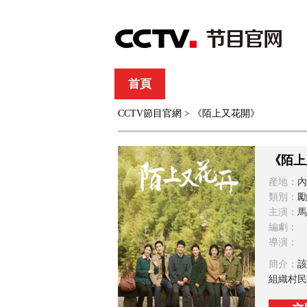
首頁
直播
節目單
CCTV節目官網
> 《陌上又花開》
綜合
新聞
財經
綜藝
中文國際
體
《陌上
産地：
內
類別：
勵
主演：
馬
編劇：
導演：
簡介：
該
組織村民