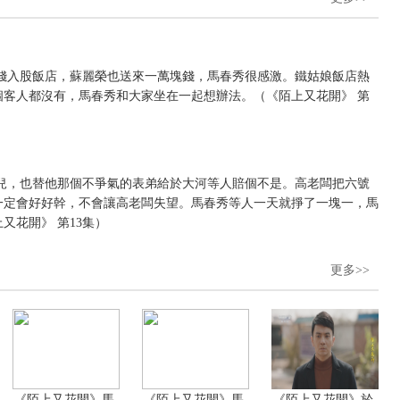
錢入股飯店，蘇麗榮也送來一萬塊錢，馬春秀很感激。鐵姑娘飯店熱
客人都沒有，馬春秀和大家坐在一起想辦法。（《陌上又花開》 第
兒，也替他那個不爭氣的表弟給於大河等人賠個不是。高老闆把六號
一定會好好幹，不會讓高老闆失望。馬春秀等人一天就掙了一塊一，馬
又花開》 第13集）
更多>>
《陌上又花開》馬
《陌上又花開》馬
《陌上又花開》於