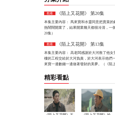
《陌上又花開》 第20集
觀看
本集主要內容： 馬來寶和水靈同意把賣菜的
熱鬧鬧開業了，結果開業幾天都很冷清，一個
20集）
《陌上又花開》 第13集
觀看
本集主要內容： 高老闆感謝於大河救了他女
樓的工程交給於大河負責，於大河表示他們
來寶一邊數錢一邊做著發財的美夢。（《陌上
精彩看點
《陌上又花開》王
《陌上又花開》於