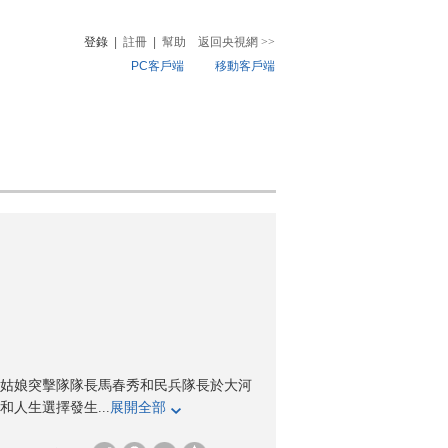
登錄
|
註冊
|
幫助
返回央視網
>>
PC客戶端
移動客戶端
音
熱榜
微視頻
兒
音樂
體育賽事
農業農村
姑娘突擊隊隊長馬春秀和民兵隊長於大河
人生選擇發生...
展開全部