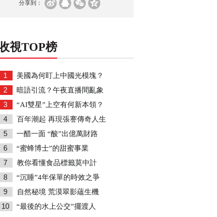
分享到：
收視TOP榜
1
美國為何盯上中國光模塊？
2
暗語引流？午夜直播間亂象
3
“AI雙星”上空有何新本領？
4
百年潮起 再現張謇傳奇人生
5
一醋一面 “酸”出億萬財路
6
“蜜蜂博士”的甜蜜事業
7
教你看懂食品標籤莫中計
8
“沉睡”4年保單的時效之爭
9
自然秘境 荒漠翠影蘊生機
10
“最後的水上公交”擺渡人