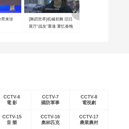
20240827
00:10:00
豫带来珍
[舞蹈世界]机械初舞 旧日
[春晚等着你]孙楠的历
《超音速》
展厅“战友”重逢 重忆春晚
春晚歌单
20240828
时光
00:09:59
《超音速》
20240829
00:09:59
《超音速》
20240830
00:09:59
《超音速》
20240902
CCTV-6
CCTV-7
CCTV-8
00:10:00
電 影
國防軍事
電視劇
《超音速》
20240903
CCTV-15
CCTV-16
CCTV-17
音 樂
奧林匹克
農業農村
00:09:59