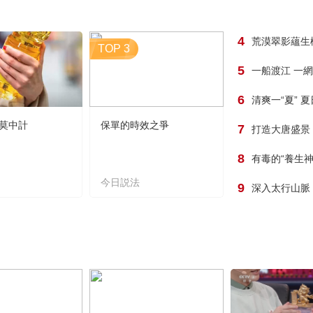
4
荒漠翠影蘊生
TOP 3
5
一船渡江 一
6
清爽一“夏” 
莫中計
保單的時效之爭
7
打造大唐盛景
8
有毒的“養生神
今日説法
9
深入太行山脈