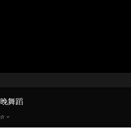
央博
非遺
文化
旅游
科普
健康
樂齡
閱讀
雲起
超級工廠
智敬中國
全民健康
顏選攻略
海洋
收視榜
總台企業白名單
春晚舞蹈
簡介