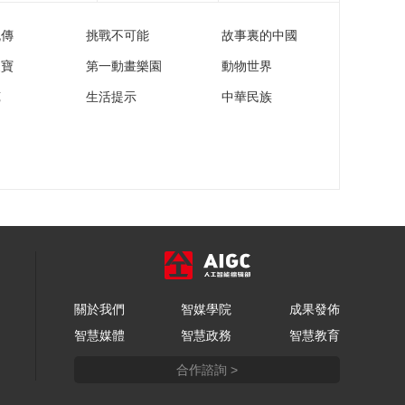
《超音速》
20240904
流傳
挑戰不可能
故事裏的中國
00:09:50
家寶
第一動畫樂園
動物世界
《超音速》
苑
生活提示
中華民族
20240906
00:10:00
《超音速》
20240909
00:09:59
《超音速》
20240910
00:09:59
《超音速》
20240911
關於我們
智媒學院
成果發佈
00:10:00
智慧媒體
智慧政務
智慧教育
《超音速》
合作諮詢 >
20240912
00:10:00