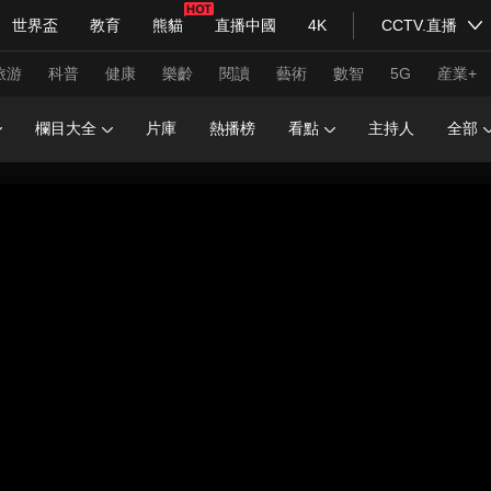
世界盃
教育
熊貓
直播中國
4K
CCTV.直播
式妙語
主持人
下載央視影音
熱解讀
天天學習
旅游
科普
健康
樂齡
閱讀
藝術
數智
5G
産業+
欄目大全
片庫
熱播榜
看點
主持人
全部
紀錄片網
國家大劇院
大型活動
科技
法治
文娛
人物
公益
圖片
習式妙語
央視快評
央視網評
光華銳評
鋒面
頻道
VR/AR
4K專區
全景新聞
請入列
人生第一次
人生第二次
年冬奧會
CBA
NBA
中超
國足
國際足球
網球
綜
體育江湖
文化體育
冰雪道路
足球道路