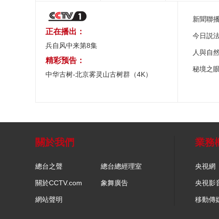
新聞聯
正在播出：
今日説
兵自风中来第8集
人與自
精彩预告：
秘境之
中华古树-北京雾灵山古树群（4K）
關於我們
業務
總台之聲
總台總經理室
央視網
關於CCTV.com
象舞廣告
央視影
網站聲明
移動傳