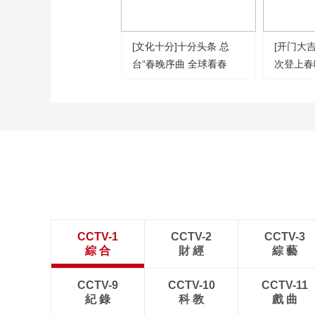
[文化十分]十分头条 总
[开门大
台“春晚序曲 全球看春
次登上春
晚”活动在美国启动
觉！
CCTV-1
CCTV-2
CCTV-3
綜 合
財 經
綜 藝
CCTV-9
CCTV-10
CCTV-11
紀 錄
科 教
戲 曲