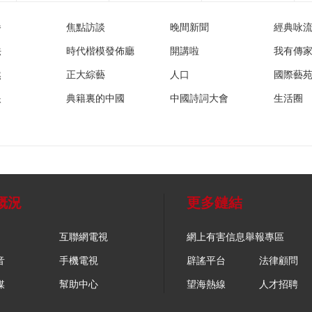
播
焦點訪談
晚間新聞
經典咏
法
時代楷模發佈廳
開講啦
我有傳
然
正大綜藝
人口
國際藝
眼
典籍裏的中國
中國詩詞大會
生活圈
概況
更多鏈結
互聯網電視
網上有害信息舉報專區
音
手機電視
辟謠平台
法律顧問
媒
幫助中心
望海熱線
人才招聘