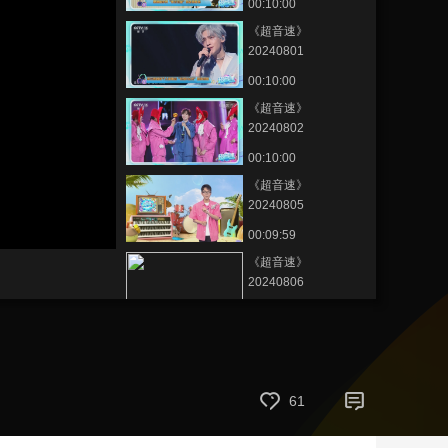
00:10:00
藝術
汽車
數智
5G
産業+
《超音速》
20240801
時尚
天氣
才藝
網展
央央好物
00:10:00
《超音速》
20240802
00:10:00
《超音速》
20240805
00:09:59
《超音速》
20240806
00:10:00
《超音速》
20240808
00:10:00
61
《超音速》
20240809