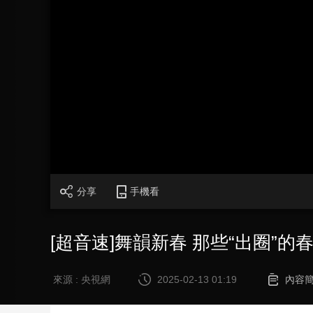
財經
教育
鄉村振興
生態環境
一帶一路
大國智造
大國展會
大國保險
雲頂對話
CCTV.節目官網
直播
節目單
欄目
片庫
分享
手機看
[超音速]舞韻新春 那些“出圈”的
來源 : 央視網
2025-02-13 01:19
內容