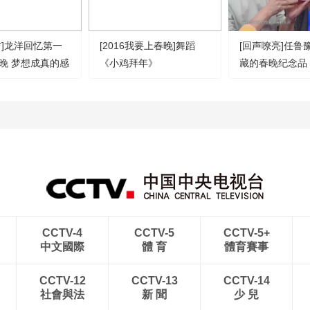
吉]龙洋回忆第一
[2016我要上春晚]舞蹈
[回声嘹亮]任鲁
晚 梦想成真的感
《小鸡拜年》
藏的春晚纪念品
CCTV-4
CCTV-5
CCTV-5+
中文國際
體 育
體育賽事
CCTV-12
CCTV-13
CCTV-14
社會與法
新 聞
少 兒