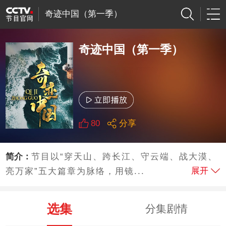
奇迹中国（第一季）
奇迹中国（第一季）
80
分享
简介：
节目以“穿天山、跨长江、守云端、战大漠、
展开
亮万家”五大篇章为脉络，用镜...
选集
分集剧情