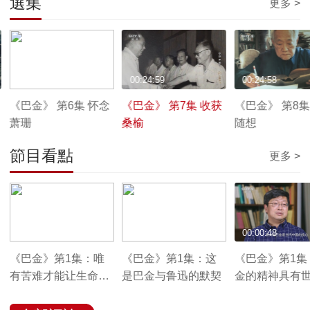
選集
更多 >
00:24:58
00:24:59
00:24:58
《巴金》 第6集 怀念
《巴金》 第7集 收获
《巴金》 第8集
萧珊
桑榆
随想
節目看點
更多 >
00:00:43
00:02:04
00:00:48
《巴金》第1集：唯
《巴金》第1集：这
《巴金》第1集
有苦难才能让生命伟
是巴金与鲁迅的默契
金的精神具有
大