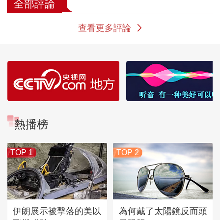
全部評論
查看更多評論
熱播榜
TOP 1
TOP 2
伊朗展示被擊落的美以
為何戴了太陽鏡反而頭