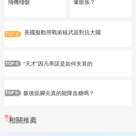
飛機殘骸
暈眼脹？
美國擬動用戰術核武器對抗大國
TOP
3
“天才”因凡蒂諾是如何失算的
TOP
4
飯後踮腳尖真的能降血糖嗎？
TOP
5
相關推薦