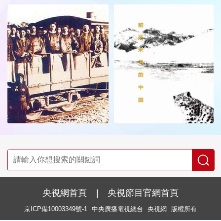
央視網首頁
|
央視節目官網首頁
京ICP備10003349號-1
中央廣播電視總台
央視網
版權所有