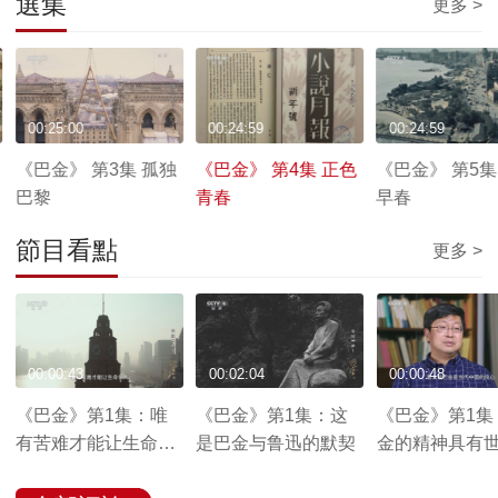
選集
更多 >
00:25:00
00:24:59
00:24:59
《巴金》 第3集 孤独
《巴金》 第4集 正色
《巴金》 第5集
巴黎
青春
早春
節目看點
更多 >
00:00:43
00:02:04
00:00:48
《巴金》第1集：唯
《巴金》第1集：这
《巴金》第1集
有苦难才能让生命伟
是巴金与鲁迅的默契
金的精神具有
大