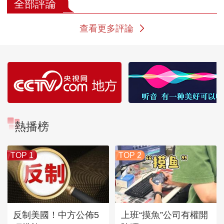
全部評論
查看更多評論
熱播榜
TOP 1
TOP 2
反制美國！中方公佈5
上班“摸魚”公司有權開