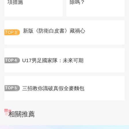
項措施
除嗎？
新版《防衛白皮書》藏禍心
TOP
3
U17男足國家隊：未來可期
TOP
4
三招教你識破真假全麥麵包
TOP
5
相關推薦