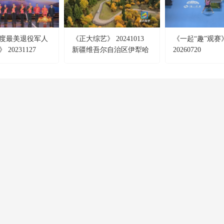
3年度最美退役军人
《正大综艺》 20241013
《一起“趣”观赛
20231127
新疆维吾尔自治区伊犁哈
20260720
萨克自治州新源县那拉提
镇
CCTV-4
CCTV-5
CCTV-5+
中文國際
體 育
體育賽事
CCTV-12
CCTV-13
CCTV-14
社會與法
新 聞
少 兒