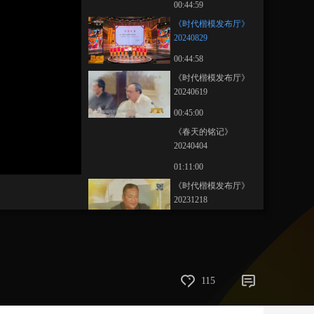
00:44:59
藝術
汽車
數智
5G
産業+
《时代楷模发布厅》
20240829
時尚
天氣
才藝
網展
央央好物
00:44:58
《时代楷模发布厅》
20240619
00:45:00
《春天的铭记》
20240404
01:11:00
《时代楷模发布厅》
20231218
00:45:00
《时代楷模发布厅》
20231130
00:45:00
115
《时代楷模发布厅》
20231020