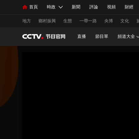
首頁
時政
新聞
評論
視頻
財經
人民領袖習近平
直播
海外頻道
片庫
iPanda
欄目大全
聯播+
English
中國領導人
節目單
Монгол
聽音
央視快評
微視頻
習
地方
鄉村振興
生態
一帶一路
央博
文化
直播
節目單
頻道大全
總台春晚
網絡春晚
共産黨員網
秧紀錄
新聞
國內
國際
評論
經濟
軍事
人民領袖習近平
聯播+
熱解讀
天天學習
視頻
小央視頻
小央直播
直播中國
熊貓
現場
前線
比劃
快看
藍海中國
新兵
體育
直播
競猜
2026年世界盃
2026年
VIP會員
CCTV奧林匹克頻道
生活體育大會