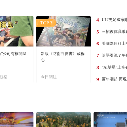
4
U17男足國家
TOP 3
5
三招教你識破
6
美國為何盯上
魚”公司有權開除
新版《防衛白皮書》藏禍
7
暗語引流？午
心
8
“AI雙星”上
觀察
今日關注
9
百年潮起 再