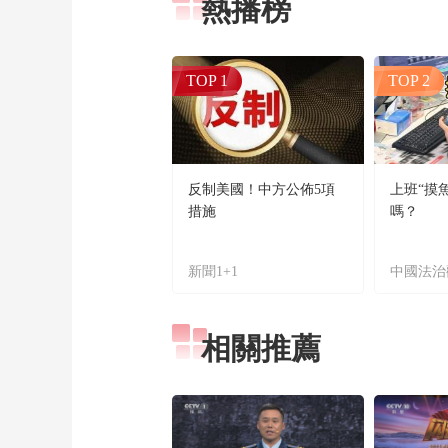
熱播榜
TOP 1
TOP 2
反制美國！中方公佈5項
上班“摸
措施
嗎？
新聞1+1
中國法治
相關推薦