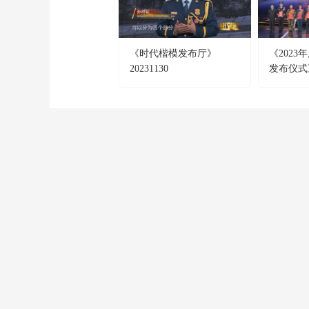
《时代楷模发布厅》
《202
20231130
发布仪式》 
CCTV-1
CCTV-2
CCTV-3
綜 合
財 經
綜 藝
CCTV-9
CCTV-10
CCTV-11
紀 錄
科 教
戲 曲