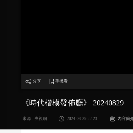
財經
教育
鄉村振興
生態環境
一帶一路
大國智造
大國展會
大國保險
雲頂對話
CCTV.節目官網
直播
節目單
欄目
片庫
分享
手機看
《時代楷模發佈廳》 20240829
來源 : 央視網
2024-08-29 22:23
內容簡