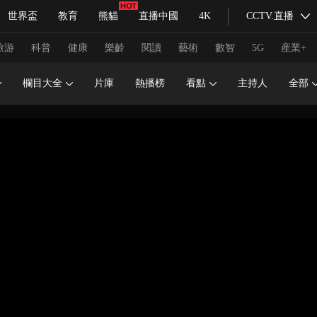
世界盃
教育
熊貓
直播中國
4K
CCTV.直播
式妙語
主持人
下載央視影音
熱解讀
天天學習
旅游
科普
健康
樂齡
閱讀
藝術
數智
5G
産業+
欄目大全
片庫
熱播榜
看點
主持人
全部
紀錄片網
國家大劇院
大型活動
科技
法治
文娛
人物
公益
圖片
習式妙語
央視快評
央視網評
光華銳評
鋒面
頻道
VR/AR
4K專區
全景新聞
請入列
人生第一次
人生第二次
冬奧會
CBA
NBA
中超
國足
國際足球
網球
綜
體育江湖
文化體育
冰雪道路
足球道路