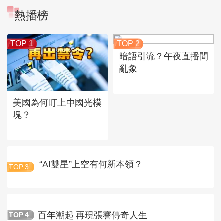
熱播榜
TOP 1
TOP 2
暗語引流？午夜直播間
亂象
美國為何盯上中國光模
塊？
“AI雙星”上空有何新本領？
TOP
3
百年潮起 再現張謇傳奇人生
TOP
4