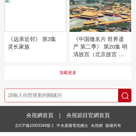
《远亲近邻》 第3集
《中国微名片 世界遗
灵长家族
产 第二季》 第20集 明
清故宫（北京故宫 沈
阳故宫）
加載更多
央視網首頁
|
央視節目官網首頁
京ICP備10003349號-1
中央廣播電視總台
央視網
版權所有