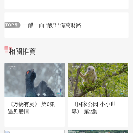
一醋一面 “酸”出億萬財路
TOP
5
相關推薦
《万物有灵》 第6集
《国家公园 小小世
遇见爱情
界》 第2集