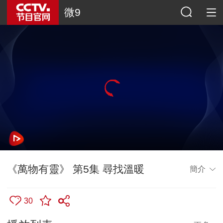
微9
《萬物有靈》 第5集 尋找溫暖
簡介
30