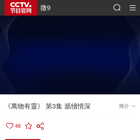
微9
《萬物有靈》 第3集 舐犢情深
簡介
48