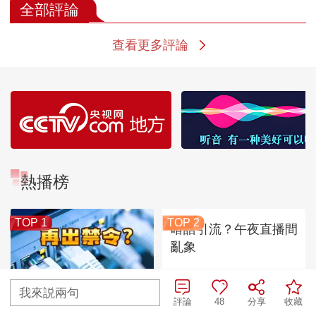
全部評論
查看更多評論
熱播榜
TOP 1
TOP 2
暗語引流？午夜直播間
亂象
我來説兩句
評論
48
分享
收藏
美國為何盯上中國光模